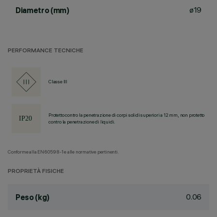
ø19
Diametro (mm)
PERFORMANCE TECNICHE
Classe III
Protetto contro la penetrazione di corpi solidi superiori a 12 mm, non protetto
contro la penetrazione di liquidi.
Conforme alla EN60598-1 e alle normative pertinenti.
PROPRIETÀ FISICHE
0.06
Peso (kg)