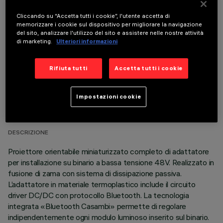
Cliccando su “Accetta tutti i cookie”, l'utente accetta di
COMPONENTI OPZIONALI
memorizzare i cookie sul dispositivo per migliorare la navigazione
del sito, analizzare l'utilizzo del sito e assistere nelle nostre attività
di marketing.
Ulteriori informazioni
Rifiuta tutti
Accetta tutti i cookie
DATI TECNICI
Impostazioni cookie
ULTIMO AGGIORNAMENTO: 06/08/2026
DESCRIZIONE
Proiettore orientabile miniaturizzato completo di adattatore
per installazione su binario a bassa tensione 48V. Realizzato in
fusione di zama con sistema di dissipazione passiva.
L’adattatore in materiale termoplastico include il circuito
driver DC/DC con protocollo Bluetooth. La tecnologia
integrata «Bluetooth Casambi» permette di regolare
indipendentemente ogni modulo luminoso inserito sul binario.