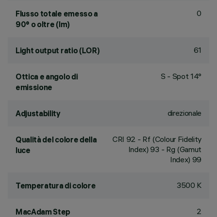
0
Flusso totale emesso a
90° o oltre (lm)
61
Light output ratio (LOR)
S - Spot 14°
Ottica e angolo di
emissione
direzionale
Adjustability
CRI
92
- Rf (Colour Fidelity
Qualità del colore della
Index) 93 - Rg (Gamut
luce
Index) 99
3500 K
Temperatura di colore
2
MacAdam Step