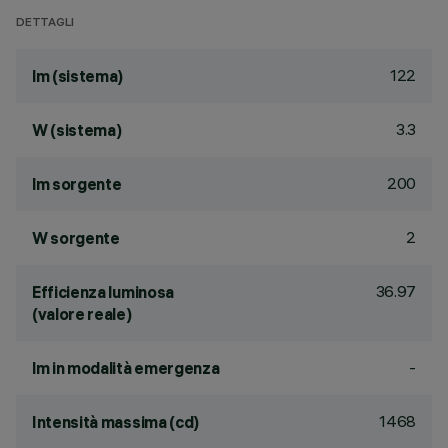
DETTAGLI
122
lm (sistema)
3.3
W (sistema)
200
lm sorgente
2
W sorgente
36.97
Efficienza luminosa
(valore reale)
-
lm in modalità emergenza
1468
Intensità massima (cd)