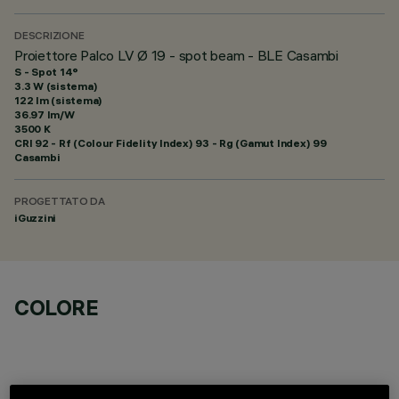
DESCRIZIONE
Proiettore Palco LV Ø 19 - spot beam - BLE Casambi
S - Spot 14°
3.3 W (sistema)
122 lm (sistema)
36.97 lm/W
3500 K
CRI
92
- Rf (Colour Fidelity Index) 93 - Rg (Gamut Index) 99
Casambi
PROGETTATO DA
iGuzzini
COLORE