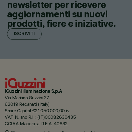
newsletter per ricevere
aggiornamenti su nuovi
prodotti, fiere e iniziative.
ISCRIVITI
iGuzzini illuminazione S.p.A
Via Mariano Guzzini 37
62019 Recanati (Italy)
Share Capital €21.050.000,00 i.v.
VAT N. and R.I. : (IT)00082630435
CCIAA Macerata, R.E.A. 40632