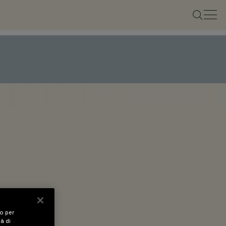
vo per
tà di