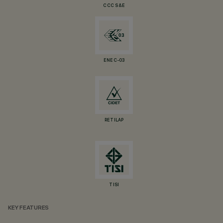
CCC S&E
ENEC-03
RETILAP
TISI
KEY FEATURES