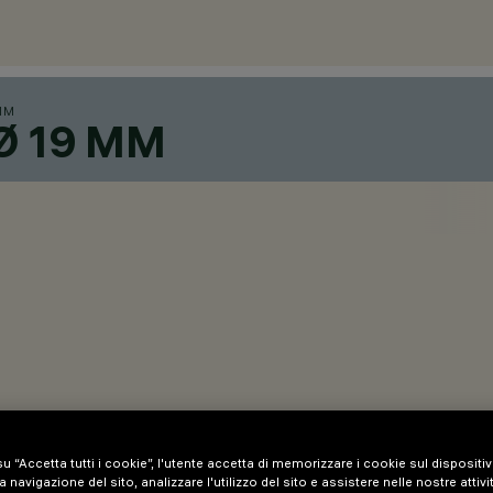
MM
Ø 19 MM
scomparsa nell’adattatore.
u “Accetta tutti i cookie”, l'utente accetta di memorizzare i cookie sul dispositi
to.
a navigazione del sito, analizzare l'utilizzo del sito e assistere nelle nostre attivi