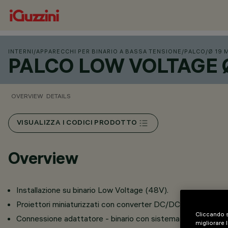
INTERNI
/
APPARECCHI PER BINARIO A BASSA TENSIONE
/
PALCO
/
Ø 19 
PALCO LOW VOLTAGE 
OVERVIEW
DETAILS
VISUALIZZA I CODICI PRODOTTO
Overview
Installazione su binario Low Voltage (48V).
Proiettori miniaturizzati con converter DC/DC integrato a 
Cliccando s
Connessione adattatore - binario con sistema rapido a scat
migliorare l