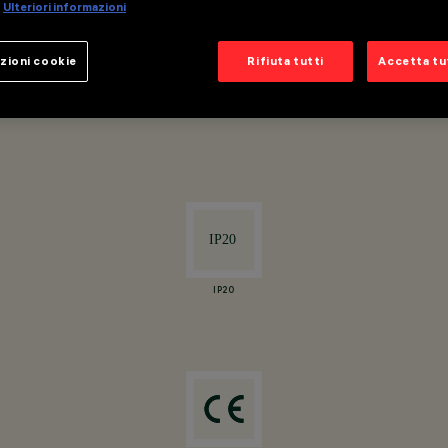
Ulteriori informazioni
zioni cookie
Rifiuta tutti
Accetta tut
attorno all’asse verticale.
IP20