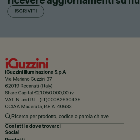
ricevere aggiornamenti su nuov
ISCRIVITI
iGuzzini illuminazione S.p.A
Via Mariano Guzzini 37
62019 Recanati (Italy)
Share Capital €21.050.000,00 i.v.
VAT N. and R.I. : (IT)00082630435
CCIAA Macerata, R.E.A. 40632
Contatti e dove trovarci
Social
Prodotti