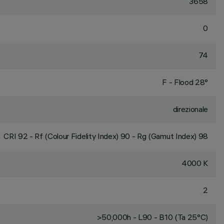
3658
0
74
F - Flood 28°
direzionale
CRI
92
- Rf (Colour Fidelity Index) 90 - Rg (Gamut Index) 98
4000 K
2
>50,000h - L90 - B10 (Ta 25°C)