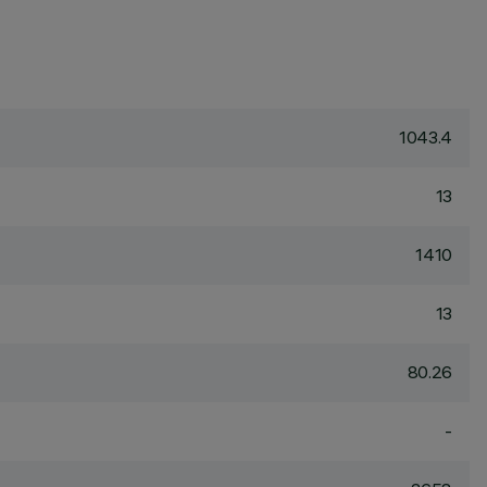
1043.4
13
1410
13
80.26
-