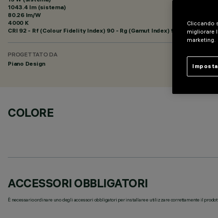
1043.4 lm (sistema)
80.26 lm/W
4000 K
Cliccando s
CRI
92
- Rf (Colour Fidelity Index) 90 - Rg (Gamut Index) 98
migliorare l
marketing.
PROGETTATO DA
Piano Design
Imposta
COLORE
ACCESSORI OBBLIGATORI
È necessario ordinare uno degli accessori obbligatori per installare e utilizzare correttamente il prodot