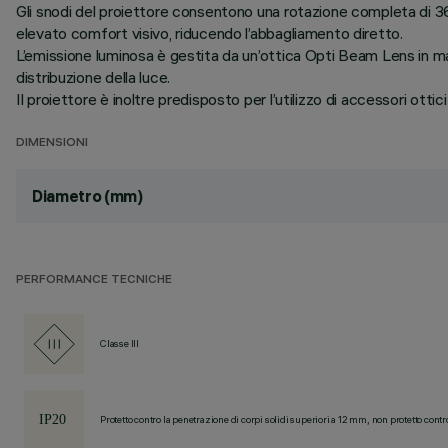
Gli snodi del proiettore consentono una rotazione completa di 360
elevato comfort visivo, riducendo l’abbagliamento diretto.
L’emissione luminosa è gestita da un’ottica Opti Beam Lens in mate
distribuzione della luce.
Il proiettore è inoltre predisposto per l’utilizzo di accessori ottici 
DIMENSIONI
Diametro (mm)
PERFORMANCE TECNICHE
Classe III
Protetto contro la penetrazione di corpi solidi superiori a 12 mm, non protetto contr