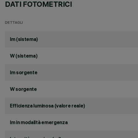
DATI FOTOMETRICI
DETTAGLI
lm (sistema)
W (sistema)
lm sorgente
W sorgente
Efficienza luminosa (valore reale)
lm in modalità emergenza