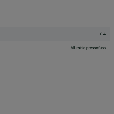
0.4
Alluminio pressofuso