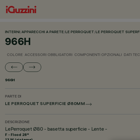
INTERNI
/
APPARECCHI A PARETE
/
LE PERROQUET
/
LE PERROQUET SUPERF
966H
COLORE
ACCESSORI OBBLIGATORI
COMPONENTI OPZIONALI
DATI TEC
966H
PARTE DI
LE PERROQUET SUPERFICIE Ø80MM
DESCRIZIONE
LePerroquet Ø80 - basetta superficie - Lente -
F - Flood 28°
13 W (sistema)