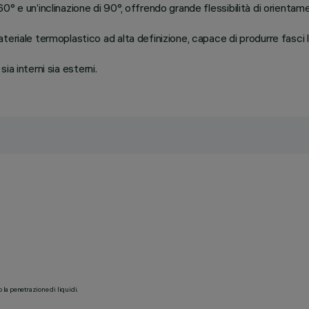
° e un’inclinazione di 90°, offrendo grande flessibilità di orientam
riale termoplastico ad alta definizione, capace di produrre fasci lu
sia interni sia esterni.
o la penetrazione di liquidi.