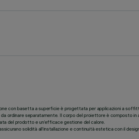
ione con basetta a superficie è progettata per applicazioni a soffi
a ordinare separatamente. Il corpo del proiettore è composto in allu
ata del prodotto e un’efficace gestione del calore.
ssicurano solidità all’installazione e continuità estetica con il desi