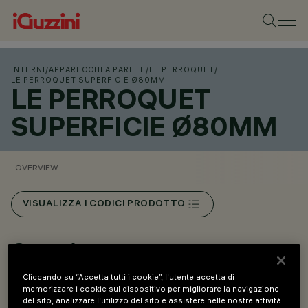
INTERNI
/
APPARECCHI A PARETE
/
LE PERROQUET
/
LE PERROQUET SUPERFICIE Ø80MM
LE PERROQUET
SUPERFICIE Ø80MM
OVERVIEW
VISUALIZZA I CODICI PRODOTTO
Overview
Cliccando su “Accetta tutti i cookie”, l'utente accetta di
memorizzare i cookie sul dispositivo per migliorare la navigazione
Corpo in pressofusione di alluminio e materiale
del sito, analizzare l'utilizzo del sito e assistere nelle nostre attività