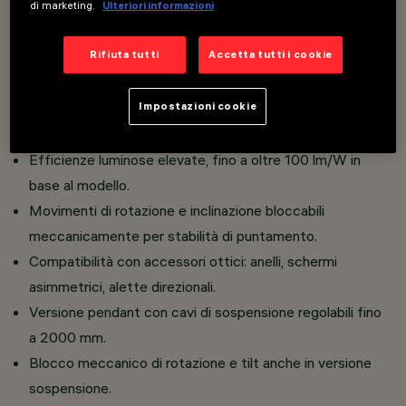
termoplastico ad alta resistenza.
di marketing.
Ulteriori informazioni
Elevato comfort visivo con ottiche Opti Beam per
Rifiuta tutti
Accetta tutti i cookie
modellazione precisa del fascio.
Disponibile in finiture vivaci o neutre, armonizzate con
Impostazioni cookie
diversi ambienti.
Versioni Spot e Pendant disponibili in diametri ø55 e ø80
Efficienze luminose elevate, fino a oltre 100 lm/W in
base al modello.
Movimenti di rotazione e inclinazione bloccabili
meccanicamente per stabilità di puntamento.
Compatibilità con accessori ottici: anelli, schermi
asimmetrici, alette direzionali.
Versione pendant con cavi di sospensione regolabili fino
a 2000 mm.
Blocco meccanico di rotazione e tilt anche in versione
sospensione.