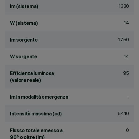
1330
lm (sistema)
14
W (sistema)
1750
lm sorgente
14
W sorgente
95
Efficienza luminosa
(valore reale)
-
lm in modalità emergenza
5410
Intensità massima (cd)
0
Flusso totale emesso a
90° o oltre (lm)