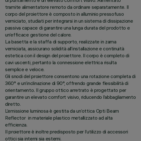
di puntamento e un elevato comfort visivo. Alimentato
tramite alimentatore remoto da ordinare separatamente. Il
corpo del proiettore è composto in alluminio pressofuso
verniciato, studiati per integrarsi in un sistema di dissipazione
passiva capace di garantire una lunga durata del prodotto e
un’efficace gestione del calore.
La basetta e la staffa di supporto, realizzate in zama
verniciata, assicurano solidità all’installazione e continuità
estetica con il design del proiettore. Il corpo è completo di
cavi uscenti, pertanto la connessione elettrica risulta
semplice e veloce.
Gli snodi del proiettore consentono una rotazione completa di
360° e un’inclinazione di 90°, offrendo grande flessibilità di
orientamento. Il gruppo ottico arretrato è progettato per
garantire un elevato comfort visivo, riducendo l’abbagliamento
diretto.
L’emissione luminosa è gestita da un’ottica Opti Beam
Reflector in materiale plastico metallizzato ad alta
efficienza.
Il proiettore è inoltre predisposto per l’utilizzo di accessori
ottici sia interni sia esterni.