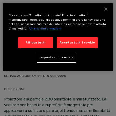
Cliccando su “Accetta tutti i cookie”, l'utente accetta di
memorizzare i cookie sul dispositivo per migliorare la navigazione
del sito, analizzare l'utilizzo del sito e assistere nelle nostre attività
di marketing.
Ulteriori informazioni
COMPONENTI OPZIONALI
Rifiuta tutti
Accetta tutti i cookie
Impostazioni cookie
DATI TECNICI
ULTIMO AGGIORNAMENTO: 07/08/2026
DESCRIZIONE
Proiettore a superficie Ø80 orientabile e miniaturizzato. La
versione con basetta a superficie è progettata per
applicazioni a soffitto o parete, offrendo massima flessibilità