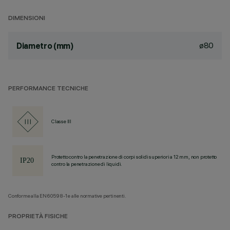
DIMENSIONI
ø80
Diametro (mm)
PERFORMANCE TECNICHE
Classe III
Protetto contro la penetrazione di corpi solidi superiori a 12 mm, non protetto
contro la penetrazione di liquidi.
Conforme alla EN60598-1 e alle normative pertinenti.
PROPRIETÀ FISICHE