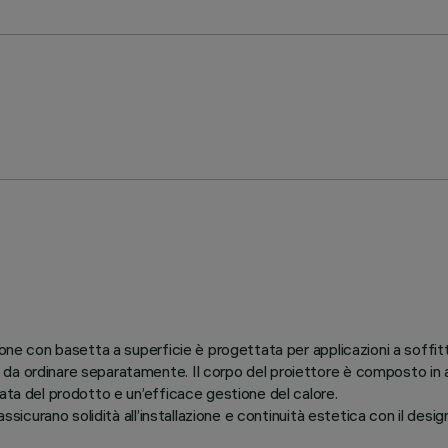
ione con basetta a superficie è progettata per applicazioni a soffi
a ordinare separatamente. Il corpo del proiettore è composto in allu
ata del prodotto e un’efficace gestione del calore.
ssicurano solidità all’installazione e continuità estetica con il desi