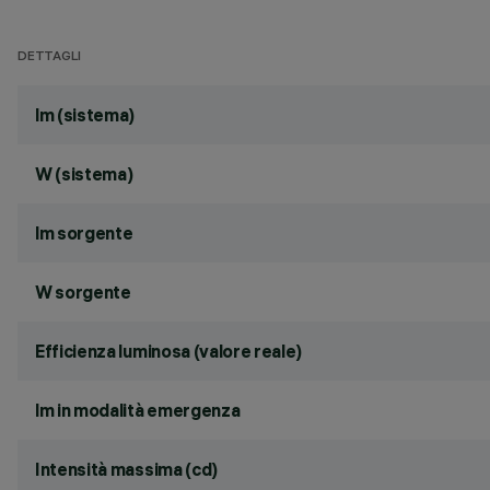
DETTAGLI
lm (sistema)
W (sistema)
lm sorgente
W sorgente
Efficienza luminosa (valore reale)
lm in modalità emergenza
Intensità massima (cd)