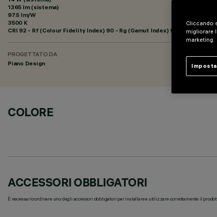
1365 lm (sistema)
97.5 lm/W
3500 K
Cliccando s
CRI
92
- Rf (Colour Fidelity Index) 90 - Rg (Gamut Index) 98
migliorare l
marketing.
PROGETTATO DA
Piano Design
Imposta
COLORE
ACCESSORI OBBLIGATORI
È necessario ordinare uno degli accessori obbligatori per installare e utilizzare correttamente il prodot