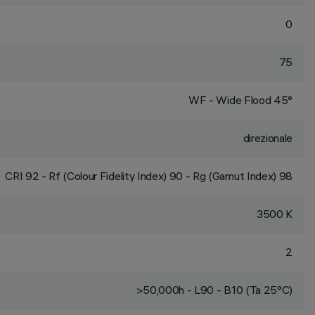
0
75
WF - Wide Flood 45°
direzionale
CRI
92
- Rf (Colour Fidelity Index) 90 - Rg (Gamut Index) 98
3500 K
2
>50,000h - L90 - B10 (Ta 25°C)