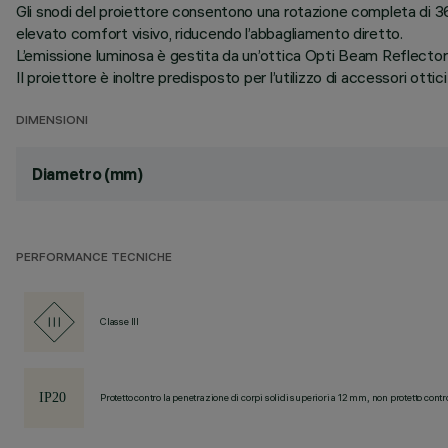
Gli snodi del proiettore consentono una rotazione completa di 360
elevato comfort visivo, riducendo l’abbagliamento diretto.
L’emissione luminosa è gestita da un’ottica Opti Beam Reflector i
Il proiettore è inoltre predisposto per l’utilizzo di accessori ottici 
DIMENSIONI
Diametro (mm)
PERFORMANCE TECNICHE
Classe III
Protetto contro la penetrazione di corpi solidi superiori a 12 mm, non protetto contr