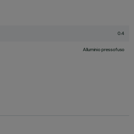
0.4
Alluminio pressofuso