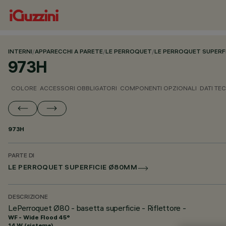
INTERNI
/
APPARECCHI A PARETE
/
LE PERROQUET
/
LE PERROQUET SUPERF
973H
COLORE
ACCESSORI OBBLIGATORI
COMPONENTI OPZIONALI
DATI TEC
973H
PARTE DI
LE PERROQUET SUPERFICIE Ø80MM
DESCRIZIONE
LePerroquet Ø80 - basetta superficie - Riflettore -
WF - Wide Flood 45°
14 W (sistema)