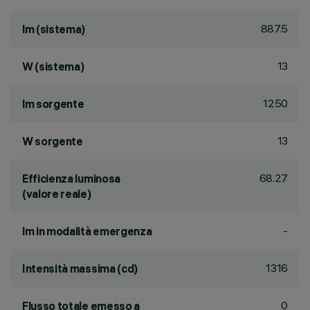
887.5
lm (sistema)
13
W (sistema)
1250
lm sorgente
13
W sorgente
68.27
Efficienza luminosa
(valore reale)
-
lm in modalità emergenza
1316
Intensità massima (cd)
0
Flusso totale emesso a