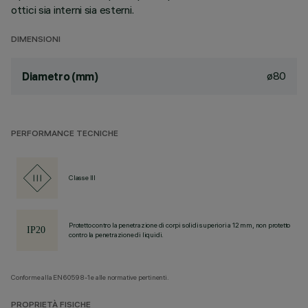
ottici sia interni sia esterni.
DIMENSIONI
ø80
Diametro (mm)
PERFORMANCE TECNICHE
Classe III
Protetto contro la penetrazione di corpi solidi superiori a 12 mm, non protetto
contro la penetrazione di liquidi.
Conforme alla EN60598-1 e alle normative pertinenti.
PROPRIETÀ FISICHE