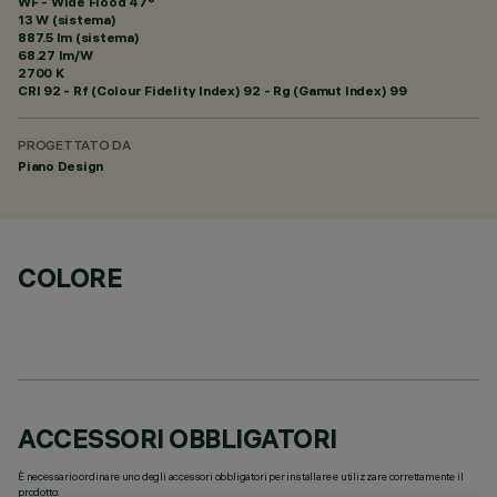
WF - Wide Flood 47°
13 W (sistema)
887.5 lm (sistema)
68.27 lm/W
2700 K
CRI
92
- Rf (Colour Fidelity Index) 92 - Rg (Gamut Index) 99
PROGETTATO DA
Piano Design
COLORE
ACCESSORI OBBLIGATORI
È necessario ordinare uno degli accessori obbligatori per installare e utilizzare correttamente il
prodotto: