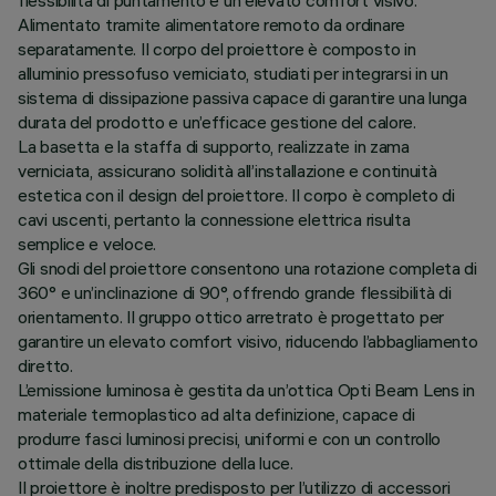
flessibilità di puntamento e un elevato comfort visivo.
Alimentato tramite alimentatore remoto da ordinare
separatamente. Il corpo del proiettore è composto in
alluminio pressofuso verniciato, studiati per integrarsi in un
sistema di dissipazione passiva capace di garantire una lunga
durata del prodotto e un’efficace gestione del calore.
La basetta e la staffa di supporto, realizzate in zama
verniciata, assicurano solidità all’installazione e continuità
estetica con il design del proiettore. Il corpo è completo di
cavi uscenti, pertanto la connessione elettrica risulta
semplice e veloce.
Gli snodi del proiettore consentono una rotazione completa di
360° e un’inclinazione di 90°, offrendo grande flessibilità di
orientamento. Il gruppo ottico arretrato è progettato per
garantire un elevato comfort visivo, riducendo l’abbagliamento
diretto.
L’emissione luminosa è gestita da un’ottica Opti Beam Lens in
materiale termoplastico ad alta definizione, capace di
produrre fasci luminosi precisi, uniformi e con un controllo
ottimale della distribuzione della luce.
Il proiettore è inoltre predisposto per l’utilizzo di accessori