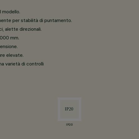
l modello.
ente per stabilità di puntamento.
, alette direzionali.
 2000 mm.
pensione.
re elevate.
a varietà di controlli
IP20