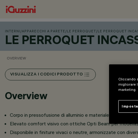
INTERNI
/
APPARECCHI A PARETE
/
LE PERROQUET
/
LE PERROQUET INC
LE PERROQUET INCA
OVERVIEW
VISUALIZZA I CODICI PRODOTTO
Cliccando s
migliorare l
marketing.
Overview
Imposta
Corpo in pressofusione di alluminio e materiale termoplastic
Elevato comfort visivo con ottiche Opti Beam per modellazi
Disponibile in finiture vivaci o neutre, armonizzate con diver