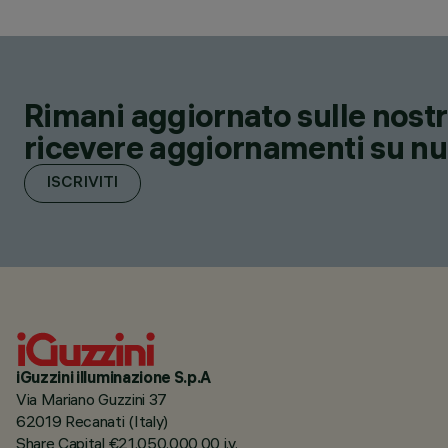
Rimani aggiornato sulle nostre
ricevere aggiornamenti su nuov
ISCRIVITI
iGuzzini illuminazione S.p.A
Via Mariano Guzzini 37
62019 Recanati (Italy)
Share Capital €21.050.000,00 i.v.