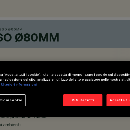
ASSO Ø80MM
SSO Ø80MM
u “Accetta tutti i cookie”, l'utente accetta di memorizzare i cookie sul dispositi
a navigazione del sito, analizzare l'utilizzo del sito e assistere nelle nostre attivi
Ulteriori informazioni
zioni cookie
Rifiuta tutti
Accetta tut
o ad alta resistenza.
one precisa del fascio.
si ambienti.