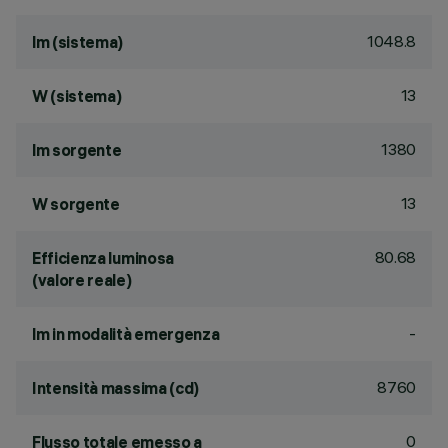
1048.8
lm (sistema)
13
W (sistema)
1380
lm sorgente
13
W sorgente
80.68
Efficienza luminosa
(valore reale)
-
lm in modalità emergenza
8760
Intensità massima (cd)
0
Flusso totale emesso a