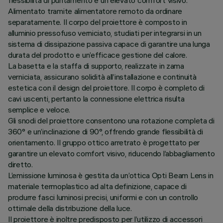
flessibilità di puntamento e un elevato comfort visivo.
Alimentato tramite alimentatore remoto da ordinare
separatamente. Il corpo del proiettore è composto in
alluminio pressofuso verniciato, studiati per integrarsi in un
sistema di dissipazione passiva capace di garantire una lunga
durata del prodotto e un’efficace gestione del calore.
La basetta e la staffa di supporto, realizzate in zama
verniciata, assicurano solidità all’installazione e continuità
estetica con il design del proiettore. Il corpo è completo di
cavi uscenti, pertanto la connessione elettrica risulta
semplice e veloce.
Gli snodi del proiettore consentono una rotazione completa di
360° e un’inclinazione di 90°, offrendo grande flessibilità di
orientamento. Il gruppo ottico arretrato è progettato per
garantire un elevato comfort visivo, riducendo l’abbagliamento
diretto.
L’emissione luminosa è gestita da un’ottica Opti Beam Lens in
materiale termoplastico ad alta definizione, capace di
produrre fasci luminosi precisi, uniformi e con un controllo
ottimale della distribuzione della luce.
Il proiettore è inoltre predisposto per l’utilizzo di accessori