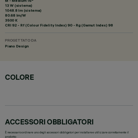
M - Medium 16°
13 W (sistema)
1048.8 lm (sistema)
80.68 lm/W
3500 K
CRI
92
- Rf (Colour Fidelity Index) 90 - Rg (Gamut Index) 98
PROGETTATO DA
Piano Design
COLORE
ACCESSORI OBBLIGATORI
È necessario ordinare uno degli accessori obbligatori per installare e utilizzare correttamente il
prodotto: