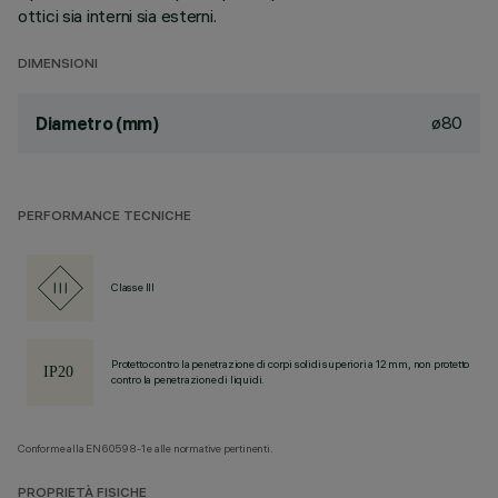
ottici sia interni sia esterni.
DIMENSIONI
ø80
Diametro (mm)
PERFORMANCE TECNICHE
Classe III
Protetto contro la penetrazione di corpi solidi superiori a 12 mm, non protetto
contro la penetrazione di liquidi.
Conforme alla EN60598-1 e alle normative pertinenti.
PROPRIETÀ FISICHE