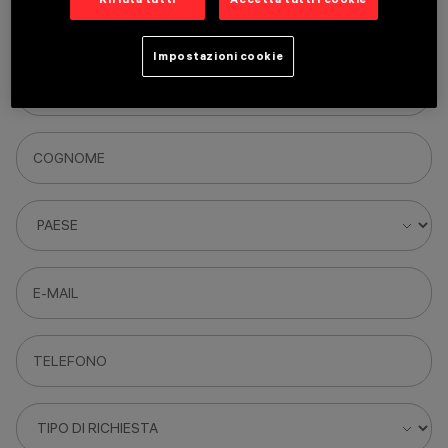
+39 0334 567098
headquarters@iguzzini.com
Impostazioni cookie