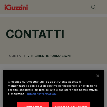
CONTATTI
CONTATTI
RICHIEDI INFORMAZIONI
Invia richiesta
Cliccando su “Accetta tutti i cookie”, l'utente accetta di
Sede centrale
memorizzare i cookie sul dispositivo per migliorare la navigazione
del sito, analizzare l'utilizzo del sito e assistere nelle nostre attività
di marketing.
Ulteriori informazioni
iGuzzini illuminazione S.p.A
via Mariano Guzzini, 37
62019, Recanati, Italy
Rifiuta tutti
Accetta tutti i cookie