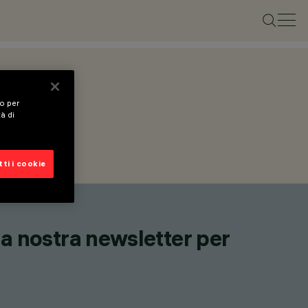
vo per
tà di
ti i cookie
lla nostra newsletter per