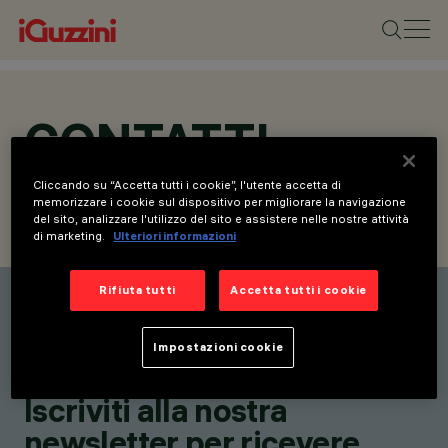
CONTATTI
Cliccando su “Accetta tutti i cookie”, l'utente accetta di
memorizzare i cookie sul dispositivo per migliorare la navigazione
del sito, analizzare l'utilizzo del sito e assistere nelle nostre attività
CONTATTI
RICHIEDI INFORMAZIONI
di marketing.
Ulteriori informazioni
Rifiuta tutti
Accetta tutti i cookie
Elenco contatti
Rimani aggiornato sulle
Impostazioni cookie
nostre ultime innovazioni.
Iscriviti alla nostra
newsletter per ricevere