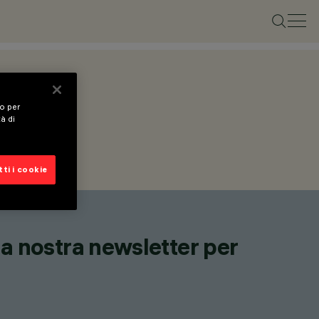
vo per
tà di
ti i cookie
lla nostra newsletter per