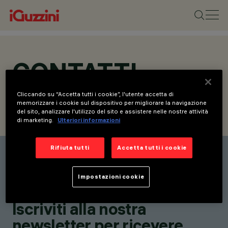
CONTATTI
Cliccando su “Accetta tutti i cookie”, l'utente accetta di
memorizzare i cookie sul dispositivo per migliorare la navigazione
del sito, analizzare l'utilizzo del sito e assistere nelle nostre attività
CONTATTI
RICHIEDI INFORMAZIONI
di marketing.
Ulteriori informazioni
Rifiuta tutti
Accetta tutti i cookie
Elenco contatti
Rimani aggiornato sulle
Impostazioni cookie
nostre ultime innovazioni.
Iscriviti alla nostra
newsletter per ricevere