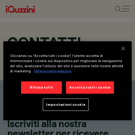
CONTATTI
Cliccando su “Accetta tutti i cookie”, l'utente accetta di
memorizzare i cookie sul dispositivo per migliorare la navigazione
del sito, analizzare l'utilizzo del sito e assistere nelle nostre attività
CONTATTI
RICHIEDI INFORMAZIONI
di marketing.
Ulteriori informazioni
Rifiuta tutti
Accetta tutti i cookie
Elenco contatti
Rimani aggiornato sulle
Impostazioni cookie
nostre ultime innovazioni.
Iscriviti alla nostra
newsletter per ricevere