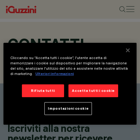
CONTATTI
Cliccando su “Accetta tutti i cookie”, l'utente accetta di
memorizzare i cookie sul dispositivo per migliorare la navigazione
del sito, analizzare l'utilizzo del sito e assistere nelle nostre attività
CONTATTI
RICHIEDI INFORMAZIONI
di marketing.
Ulteriori informazioni
Rifiuta tutti
Accetta tutti i cookie
Elenco contatti
Rimani aggiornato sulle
Impostazioni cookie
nostre ultime innovazioni.
Iscriviti alla nostra
newsletter per ricevere