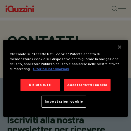
CONTATTI
Cliccando su “Accetta tutti i cookie”, l'utente accetta di
memorizzare i cookie sul dispositivo per migliorare la navigazione
del sito, analizzare l'utilizzo del sito e assistere nelle nostre attività
CONTATTI
RICHIEDI INFORMAZIONI
di marketing.
Ulteriori informazioni
Rifiuta tutti
Accetta tutti i cookie
Elenco contatti
Rimani aggiornato sulle
Impostazioni cookie
nostre ultime innovazioni.
Iscriviti alla nostra
newsletter per ricevere