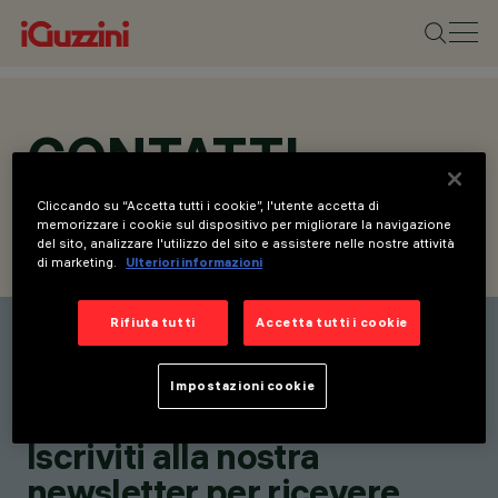
CONTATTI
Cliccando su “Accetta tutti i cookie”, l'utente accetta di
memorizzare i cookie sul dispositivo per migliorare la navigazione
del sito, analizzare l'utilizzo del sito e assistere nelle nostre attività
CONTATTI
RICHIEDI INFORMAZIONI
di marketing.
Ulteriori informazioni
Rifiuta tutti
Accetta tutti i cookie
Elenco contatti
Rimani aggiornato sulle
Impostazioni cookie
nostre ultime innovazioni.
Iscriviti alla nostra
newsletter per ricevere