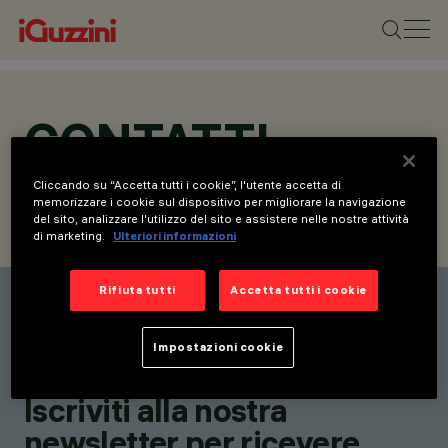
CONTATTI
Cliccando su “Accetta tutti i cookie”, l'utente accetta di
memorizzare i cookie sul dispositivo per migliorare la navigazione
del sito, analizzare l'utilizzo del sito e assistere nelle nostre attività
CONTATTI
RICHIEDI INFORMAZIONI
di marketing.
Ulteriori informazioni
Rifiuta tutti
Accetta tutti i cookie
Elenco contatti
Rimani aggiornato sulle
Impostazioni cookie
nostre ultime innovazioni.
Iscriviti alla nostra
newsletter per ricevere