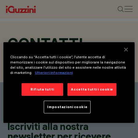
CONTATTI
Cliccando su “Accetta tutti i cookie”, l'utente accetta di
memorizzare i cookie sul dispositivo per migliorare la navigazione
del sito, analizzare l'utilizzo del sito e assistere nelle nostre attività
CONTATTI
RICHIEDI INFORMAZIONI
di marketing.
Ulteriori informazioni
Rifiuta tutti
Accetta tutti i cookie
Elenco contatti
Rimani aggiornato sulle
Impostazioni cookie
nostre ultime innovazioni.
Iscriviti alla nostra
newsletter per ricevere