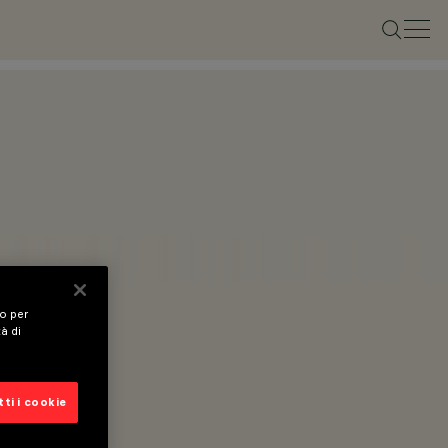
vo per
tà di
ti i cookie