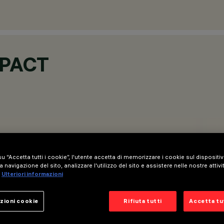
PACT
u “Accetta tutti i cookie”, l'utente accetta di memorizzare i cookie sul dispositi
a navigazione del sito, analizzare l'utilizzo del sito e assistere nelle nostre attivi
Ulteriori informazioni
zioni cookie
Rifiuta tutti
Accetta tut
iego di sorgenti luminose a LED.