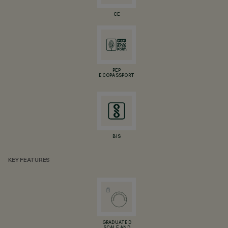
CE
PEP
ECOPASSPORT
BIS
KEY FEATURES
GRADUATED