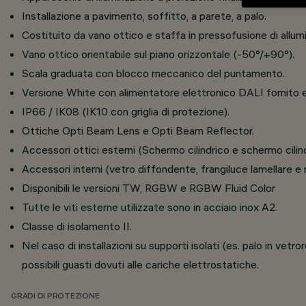
Installazione a pavimento, soffitto, a parete, a palo.
Costituito da vano ottico e staffa in pressofusione di allu
Vano ottico orientabile sul piano orizzontale (-50°/+90°).
Scala graduata con blocco meccanico del puntamento.
Versione White con alimentatore elettronico DALI fornito 
IP66 / IK08 (IK10 con griglia di protezione).
Ottiche Opti Beam Lens e Opti Beam Reflector.
Accessori ottici esterni (Schermo cilindrico e schermo cilindr
Accessori interni (vetro diffondente, frangiluce lamellare e ri
Disponibili le versioni TW, RGBW e RGBW Fluid Color
Tutte le viti esterne utilizzate sono in acciaio inox A2.
Classe di isolamento II.
Nel caso di installazioni su supporti isolati (es. palo in ve
possibili guasti dovuti alle cariche elettrostatiche.
GRADI DI PROTEZIONE