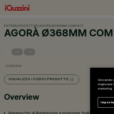
ESTERNI
/
PROIETTORI
/
AGORÀ
/
Ø368MM COMPACT
AGORÀ Ø368MM COM
OVERVIEW
VISUALIZZA I CODICI PRODOTTO
Cliccando s
migliorare l
marketing.
Overview
Imposta
Apparecchio di illuminazione a proiezione finalizzato all’imp