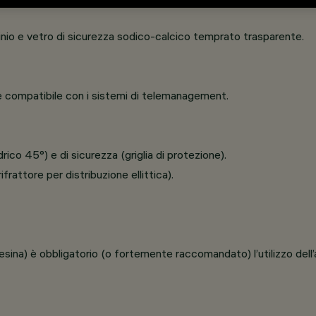
minio e vetro di sicurezza sodico-calcico temprato trasparente.
e compatibile con i sistemi di telemanagement.
ico 45°) e di sicurezza (griglia di protezione).
frattore per distribuzione ellittica).
troresina) è obbligatorio (o fortemente raccomandato) l’utilizzo de