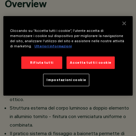
Overview
Apparecchio per illuminazione diretta - installazione a
sospensione.
Cliccando su “Accetta tutti i cookie”, l'utente accetta di
memorizzare i cookie sul dispositivo per migliorare la navigazione
Sorgente LED ad elevato indice di resa cromatica -
del sito, analizzare l'utilizzo del sito e assistere nelle nostre attività
di marketing.
Ulteriori informazioni
emissione a luminanza controllata L < 3000 cd/mq - UGR
< 19 - ideale per ambienti con uso di videoterminali.
Rifiuta tutti
Accetta tutti i cookie
Gruppo emittente in PMMA composto da riflettore
prismatizzato trasparente in combinazione con
Impostazioni cookie
recuperatore di flusso e schermo diffusore - una cover
interna in policarbonato definisce visivamente il gruppo
ottico.
Struttura esterna del corpo luminoso a doppio elemento
in alluminio tornito - finitura con verniciatura uniforme o
combinata.
Il pratico sistema di fissaggio a baionetta permette di