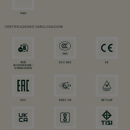
IP40
CERTIFICAZIONI E OMOLOGAZIONI
BVB
CCC S&E
CE
BYGGVARUBE-
DÖMNINGEN
EAC
ENEC-03
RETILAP