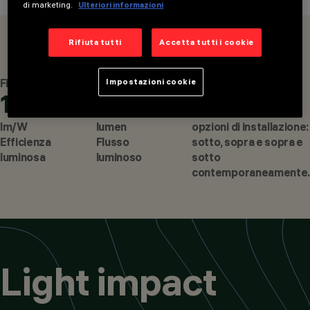
di marketing.
Ulteriori informazioni
OVERVIEW
PRODOTTI
Rifiuta tutti
Accetta tutti i cookie
Fino a
Fino a
Zhaga
Impostazioni cookie
171
20K
3
CATEGORIE
SISTEMI DA PALO /
lm/W
lumen
opzioni di installazione:
PARETE
DESIGN
Efficienza
Flusso
sotto, sopra e sopra e
IGUZZINI
luminosa
luminoso
sotto
PRODOTTI
contemporaneamente.
432
Light impact