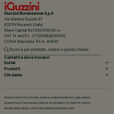
iGuzzini illuminazione S.p.A
Via Mariano Guzzini 37
62019 Recanati (Italy)
Share Capital €21.050.000,00 i.v.
VAT N. and R.I. : (IT)00082630435
CCIAA Macerata, R.E.A. 40632
Contatti e dove trovarci
Social
Prodotti
Chi siamo
PRIVACY
CERTIFICAZIONI
5 ANNI DI GARANZIA
WHISTLEBLOWING
COOKIE POLICY
DICHIARAZIONE DI ACCESSIBILITÀ
I NOSTRI CODICI
KNOWLEDGE BASE (LOGIN NECESSARIO)
DOWNLOADS