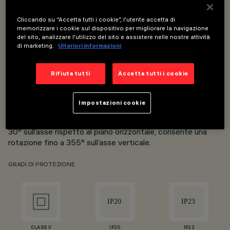
Cliccando su “Accetta tutti i cookie”, l'utente accetta di
Blade R integra per semplificare: un anello di luce
memorizzare i cookie sul dispositivo per migliorare la navigazione
miniaturizzato e compatto, ad altissimo confort visivo, con
del sito, analizzare l'utilizzo del sito e assistere nelle nostre attività
un cuore centrale in grado di ospitare devices diversi per
di marketing.
Ulteriori informazioni
rispondere alle necessità dell’utente e quindi al suo
benessere.
Rifiuta tutti
Accetta tutti i cookie
Blade R + Laser
ø 125 / ø 170
Impostazioni cookie
Il prodotto è completamente arretrato e, oltre a ruotare di
30° sull’asse rispetto al piano orizzontale, consente una
rotazione fino a 355° sull’asse verticale.
GRADI DI PROTEZIONE
CLASS II
IP20
IP23