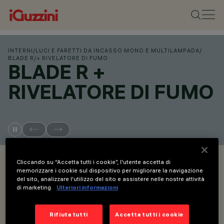
INTERNI
/
LUCI E FARETTI DA INCASSO MONO E MULTILAMPADA
/
BLADE R
/
+ RIVELATORE DI FUMO
BLADE R +
RIVELATORE DI FUMO
OVERVIEW
Cliccando su “Accetta tutti i cookie”, l'utente accetta di
memorizzare i cookie sul dispositivo per migliorare la navigazione
del sito, analizzare l'utilizzo del sito e assistere nelle nostre attività
VISUALIZZA I CODICI PRODOTTO
di marketing.
Ulteriori informazioni
Overview
Rifiuta tutti
Accetta tutti i cookie