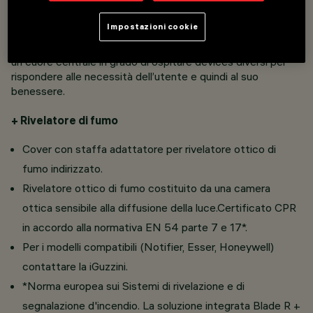
Impostazioni cookie
Blade R integra per semplificare: un anello di luce
miniaturizzato e compatto, ad altissimo confort visivo, con
un cuore centrale in grado di ospitare devices diversi per
rispondere alle necessità dell’utente e quindi al suo
benessere.
+ Rivelatore di fumo
Cover con staffa adattatore per rivelatore ottico di
fumo indirizzato.
Rivelatore ottico di fumo costituito da una camera
ottica sensibile alla diffusione della luce.Certificato CPR
in accordo alla normativa EN 54 parte 7 e 17*.
Per i modelli compatibili (Notifier, Esser, Honeywell)
contattare la iGuzzini.
*Norma europea sui Sistemi di rivelazione e di
segnalazione d'incendio. La soluzione integrata Blade R +