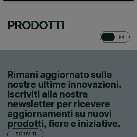
PRODOTTI
CATEGORIE
LAMPADE DA TERRA,
PIANTANE E LAMPADE
DA TAVOLO
DESIGN
IGUZZINI
PRODOTTI
6
Rimani aggiornato sulle
SHOP ONLINE
nostre ultime innovazioni.
Iscriviti alla nostra
newsletter per ricevere
aggiornamenti su nuovi
prodotti, fiere e iniziative.
ISCRIVITI