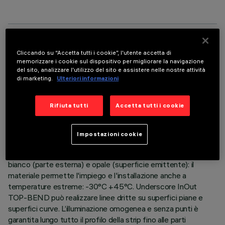
DATI TECNICI
Cliccando su “Accetta tutti i cookie”, l'utente accetta di
memorizzare i cookie sul dispositivo per migliorare la navigazione
ULTIMO AGGIORNAMENTO: 06/08/2026
del sito, analizzare l'utilizzo del sito e assistere nelle nostre attività
di marketing.
Ulteriori informazioni
DESCRIZIONE
Rifiuta tutti
Accetta tutti i cookie
Apparecchio per illuminazione lineare per architetture da
interni o esterni – con Led monocromatici warm white –
realizzato su circuito flessibile bianco da 24Vdc, lungo
Impostazioni cookie
L=804mm. Il circuito led è completamente incapsulato IP68
con guaina in polimero ad altissime prestazioni di colore
bianco (parte esterna) e opale (superficie emittente): il
materiale permette l'impiego e l'installazione anche a
temperature estreme: -30°C +45°C. Underscore InOut
TOP-BEND può realizzare linee dritte su superfici piane e
superfici curve. L’illuminazione omogenea e senza punti è
garantita lungo tutto il profilo della strip fino alle parti