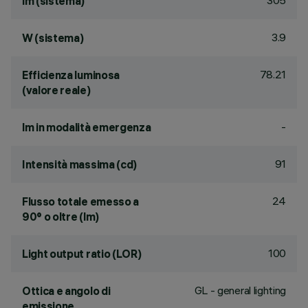
305
lm (sistema)
3.9
W (sistema)
78.21
Efficienza luminosa
(valore reale)
-
lm in modalità emergenza
91
Intensità massima (cd)
24
Flusso totale emesso a
90° o oltre (lm)
100
Light output ratio (LOR)
GL - general lighting
Ottica e angolo di
emissione