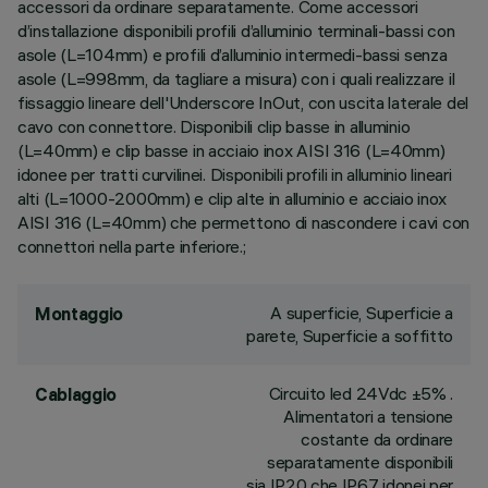
accessori da ordinare separatamente. Come accessori
d’installazione disponibili profili d’alluminio terminali-bassi con
asole (L=104mm) e profili d’alluminio intermedi-bassi senza
asole (L=998mm, da tagliare a misura) con i quali realizzare il
fissaggio lineare dell'Underscore InOut, con uscita laterale del
cavo con connettore. Disponibili clip basse in alluminio
(L=40mm) e clip basse in acciaio inox AISI 316 (L=40mm)
idonee per tratti curvilinei. Disponibili profili in alluminio lineari
alti (L=1000-2000mm) e clip alte in alluminio e acciaio inox
AISI 316 (L=40mm) che permettono di nascondere i cavi con
connettori nella parte inferiore.;
A superficie, Superficie a
Montaggio
parete, Superficie a soffitto
Circuito led 24Vdc ±5% .
Cablaggio
Alimentatori a tensione
costante da ordinare
separatamente disponibili
sia IP20 che IP67 idonei per