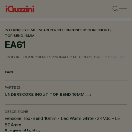
INTERNI
/
SISTEMI LINEARI PER INTERNI
/
UNDERSCORE INOUT
/
TOP BEND 16MM
EA61
COLORE
COMPONENTI OPZIONALI
DATI TECNICI
DATI FOTOMETRICI
D
EA61
PARTE DI
UNDERSCORE INOUT TOP BEND 16MM
DESCRIZIONE
versione Top-Bend 16mm - Led Warm white -24Vdc - L=
804mm
GL - general lighting