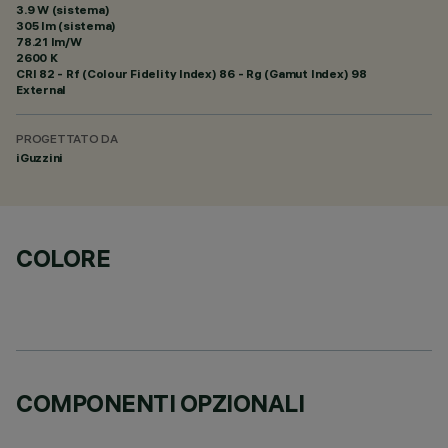
3.9 W (sistema)
305 lm (sistema)
78.21 lm/W
2600 K
CRI
82
- Rf (Colour Fidelity Index) 86 - Rg (Gamut Index) 98
External
PROGETTATO DA
iGuzzini
COLORE
COMPONENTI OPZIONALI