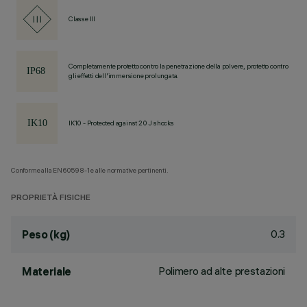
Classe III
Completamente protetto contro la penetrazione della polvere, protetto contro
gli effetti dell'immersione prolungata.
IK10 - Protected against 20 J shocks
Conforme alla EN60598-1 e alle normative pertinenti.
PROPRIETÀ FISICHE
0.3
Peso (kg)
Polimero ad alte prestazioni
Materiale