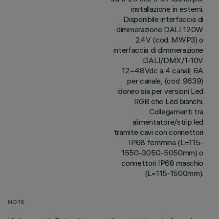
installazione in esterni.
Disponibile interfaccia di
dimmerazione DALI 120W
24V (cod. MWP3) o
interfaccia di dimmerazione
DALI/DMX/1-10V
12÷48Vdc a 4 canali, 6A
per canale, (cod. 9639)
idoneo sia per versioni Led
RGB che Led bianchi.
Collegamenti tra
alimentatore/strip led
tramite cavi con connettori
IP68 femmina (L=115-
1550-3050-5050mm) o
connettori IP68 maschio
(L=115-1500mm).
NOTE