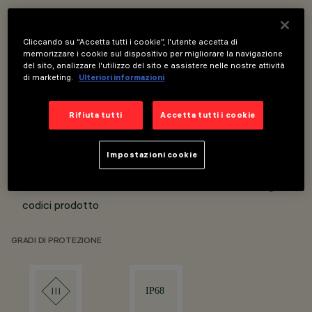
Dimensioni da 254mm a 7004mm. 21
Cliccando su “Accetta tutti i cookie”, l'utente accetta di
combinazioni possibili
memorizzare i cookie sul dispositivo per migliorare la navigazione
del sito, analizzare l'utilizzo del sito e assistere nelle nostre attività
Installazione con profilo (linee rette) o con clips (linee
di marketing.
Ulteriori informazioni
curve)
Rifiuta tutti
Accetta tutti i cookie
Interfaccia Dali e DMX
IP68
Impostazioni cookie
*I valori sono riferiti alla versione Top Bend bianca. Per le
altre versioni consultare le schede tecniche dei singoli
codici prodotto
GRADI DI PROTEZIONE