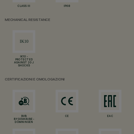
CLASS III
IP68
MECHANICAL RESISTANCE
IK10 -
PROTECTED
AGAINST 20 J
SHOCKS
CERTIFICAZIONI E OMOLOGAZIONI
BVB
CE
EAC
BYGGVARUBE-
DÖMNINGEN