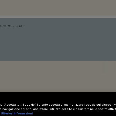
LUCE GENERALE
u “Accetta tutti i cookie”, l'utente accetta di memorizzare i cookie sul dispositi
a navigazione del sito, analizzare l'utilizzo del sito e assistere nelle nostre attivi
Ulteriori informazioni
ite molle in acciaio