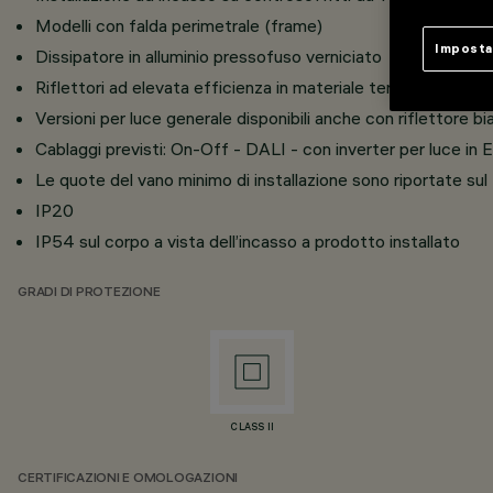
Modelli con falda perimetrale (frame)
Imposta
Dissipatore in alluminio pressofuso verniciato
Riflettori ad elevata efficienza in materiale termoplastico 
Versioni per luce generale disponibili anche con riflettore b
Cablaggi previsti: On-Off - DALI - con inverter per luce in
Le quote del vano minimo di installazione sono riportate sul f
IP20
IP54 sul corpo a vista dell’incasso a prodotto installato
GRADI DI PROTEZIONE
CLASS II
CERTIFICAZIONI E OMOLOGAZIONI