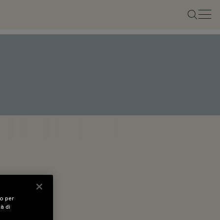
vo per
tà di