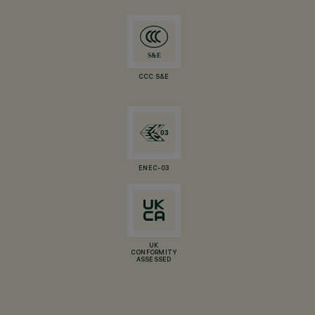
CCC S&E
ENEC-03
UK
CONFORMITY
ASSESSED