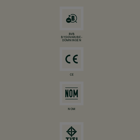
BVB
BYGGVARUBE-
DÖMNINGEN
CE
NOM