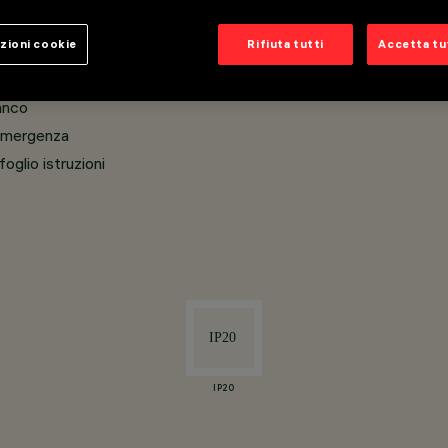
zioni cookie
Rifiuta tutti
Accetta tut
metallizzato con protezione antigraffio
ianco
 Emergenza
oglio istruzioni
IP20