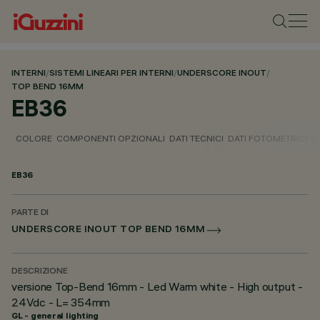
INTERNI
/
SISTEMI LINEARI PER INTERNI
/
UNDERSCORE INOUT
/
TOP BEND 16MM
EB36
COLORE
COMPONENTI OPZIONALI
DATI TECNICI
DATI FOTOMETRICI
D
EB36
PARTE DI
UNDERSCORE INOUT TOP BEND 16MM
DESCRIZIONE
versione Top-Bend 16mm - Led Warm white - High output -
24Vdc - L= 354mm
GL - general lighting