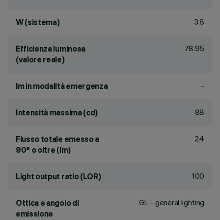
3.8
W (sistema)
78.95
Efficienza luminosa
(valore reale)
-
lm in modalità emergenza
88
Intensità massima (cd)
24
Flusso totale emesso a
90° o oltre (lm)
100
Light output ratio (LOR)
GL - general lighting
Ottica e angolo di
emissione