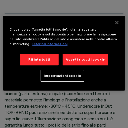
DATI TECNICI
Cliccando su “Accetta tutti i cookie”, l'utente accetta di
memorizzare i cookie sul dispositivo per migliorare la navigazione
ULTIMO AGGIORNAMENTO: 06/08/2026
del sito, analizzare l'utilizzo del sito e assistere nelle nostre attività
di marketing.
Ulteriori informazioni
DESCRIZIONE
Rifiuta tutti
Accetta tutti i cookie
Apparecchio per illuminazione lineare per architetture da
interni o esterni – con Led monocromatici warm white - High
output – realizzato su circuito flessibile bianco da 24Vdc,
Impostazioni cookie
lungo L=354mm. Il circuito led è completamente incapsulato
IP68 con guaina in polimero ad altissime prestazioni di colore
bianco (parte esterna) e opale (superficie emittente): il
materiale permette l'impiego e l'installazione anche a
temperature estreme: -30°C +45°C. Underscore InOut
TOP-BEND può realizzare linee dritte su superfici piane e
superfici curve. L’illuminazione omogenea e senza punti è
garantita lungo tutto il profilo della strip fino alle parti