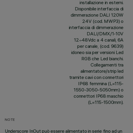
installazione in esterni.
Disponibile interfaccia di
dimmerazione DALI 120W
24V (cod. MWP3) o
interfaccia di dimmerazione
DALI/DMX/1-10V
12÷48Vdc a 4 canali, 6A
per canale, (cod. 9639)
idoneo sia per versioni Led
RGB che Led bianchi.
Collegamenti tra
alimentatore/strip led
tramite cavi con connettori
IP68 femmina (L=115-
1550-3050-5050mm) o
connettori IP68 maschio
(L=115-1500mm).
NOTE
Underscore InOut può essere alimentato in serie fino ad un