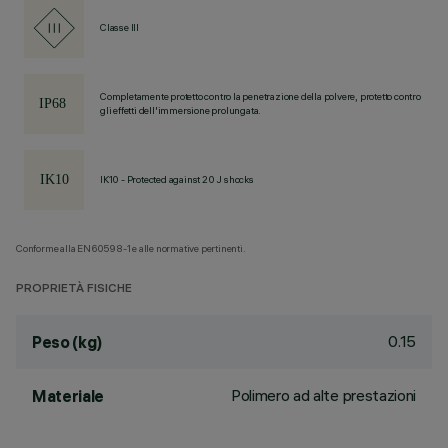
Classe III
Completamente protetto contro la penetrazione della polvere, protetto contro
gli effetti dell'immersione prolungata.
IK10 - Protected against 20 J shocks
Conforme alla EN60598-1 e alle normative pertinenti.
PROPRIETÀ FISICHE
0.15
Peso (kg)
Polimero ad alte prestazioni
Materiale