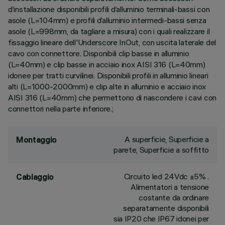
d’installazione disponibili profili d’alluminio terminali-bassi con
asole (L=104mm) e profili d’alluminio intermedi-bassi senza
asole (L=998mm, da tagliare a misura) con i quali realizzare il
fissaggio lineare dell'Underscore InOut, con uscita laterale del
cavo con connettore. Disponibili clip basse in alluminio
(L=40mm) e clip basse in acciaio inox AISI 316 (L=40mm)
idonee per tratti curvilinei. Disponibili profili in alluminio lineari
alti (L=1000-2000mm) e clip alte in alluminio e acciaio inox
AISI 316 (L=40mm) che permettono di nascondere i cavi con
connettori nella parte inferiore.;
A superficie, Superficie a
Montaggio
parete, Superficie a soffitto
Circuito led 24Vdc ±5% .
Cablaggio
Alimentatori a tensione
costante da ordinare
separatamente disponibili
sia IP20 che IP67 idonei per