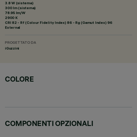
3.8 W (sistema)
300 lm (sistema)
78.95 lm/W
2900 K
CRI
82
- Rf (Colour Fidelity Index) 86 - Rg (Gamut Index) 96
External
PROGETTATO DA
iGuzzini
COLORE
COMPONENTI OPZIONALI