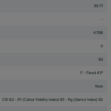
93.71
-
4788
0
83
F - Flood 43°
fisso
CRI
82
- Rf (Colour Fidelity Index) 83 - Rg (Gamut Index) 92