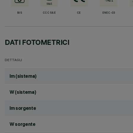
BIS
CCC S&E
CE
ENEC-03
DATI FOTOMETRICI
DETTAGLI
lm (sistema)
W (sistema)
lm sorgente
W sorgente