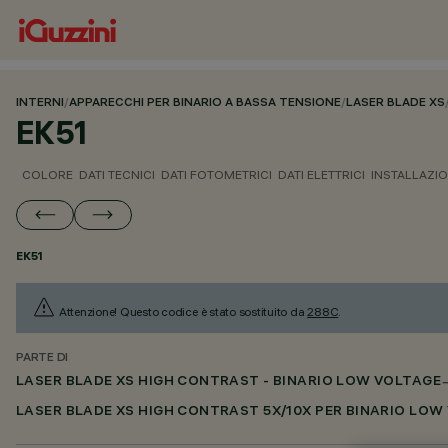
INTERNI
/
APPARECCHI PER BINARIO A BASSA TENSIONE
/
LASER BLADE XS
EK51
COLORE
DATI TECNICI
DATI FOTOMETRICI
DATI ELETTRICI
INSTALLAZI
EK51
Attenzione! Questo codice è stato sostituito da
288C
.
PARTE DI
LASER BLADE XS HIGH CONTRAST - BINARIO LOW VOLTAGE
LASER BLADE XS HIGH CONTRAST 5X/10X PER BINARIO LOW