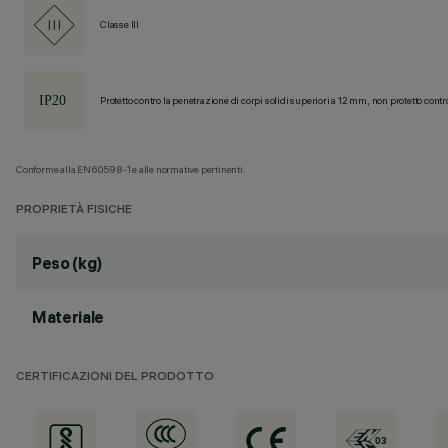
Classe III
Protetto contro la penetrazione di corpi solidi superiori a 12 mm, non protetto contr
Conforme alla EN60598-1 e alle normative pertinenti.
PROPRIETÀ FISICHE
Peso (kg)
Materiale
CERTIFICAZIONI DEL PRODOTTO