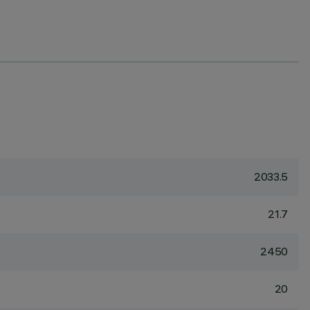
2033.5
21.7
2450
20