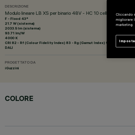
DESCRIZIONE
Modulo lineare LB XS per binario 48V - HC 10 celle - Flood be
Cliccando s
F - Flood 43°
migliorare l
21.7 W (sistema)
marketing.
2033.5 lm (sistema)
93.71 lm/W
4000 K
Imposta
CRI
82
- Rf (Colour Fidelity Index) 83 - Rg (Gamut Index) 92
DALI
PROGETTATO DA
iGuzzini
COLORE