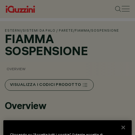
ESTERNI
/
SISTEMI DA PALO / PARETE
/
FIAMMA
/
SOSPENSIONE
FIAMMA
SOSPENSIONE
OVERVIEW
VISUALIZZA I CODICI PRODOTTO
Overview
Sistema di illuminazione stradale, finalizzato all’impiego di
sorgenti luminose con LED.
Cliccando su “Accetta tutti i cookie”, l'utente accetta di