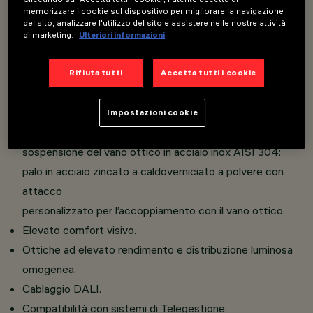
memorizzare i cookie sul dispositivo per migliorare la navigazione
Installazione a testapalo, sospensione e parete.
del sito, analizzare l'utilizzo del sito e assistere nelle nostre attività
Vano ottico realizzato in fusione di alluminio; bracci
di marketing.
Ulteriori informazioni
realizzati in tubolare di acciaio zincato a caldo; diffusore
interno in policarbonato opalino con texture per
Rifiuta tutti
Accetta tutti i cookie
un’elevata uniformità del fascio luminoso; diffusore
esterno e schermo esternoin policarbonato
Impostazioni cookie
trasparente stabilizzato ai raggi UV; elementi di
sospensione del vano ottico in acciaio inox AISI 304:
palo in acciaio zincato a caldoverniciato a polvere con
attacco
personalizzato per l’accoppiamento con il vano ottico.
Elevato comfort visivo.
Ottiche ad elevato rendimento e distribuzione luminosa
omogenea.
Cablaggio DALI.
Compatibilità con sistemi di Telegestione.