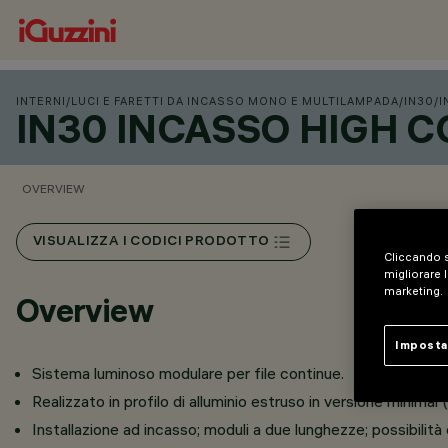
INTERNI
/
LUCI E FARETTI DA INCASSO MONO E MULTILAMPADA
/
IN30
/
I
IN30 INCASSO HIGH 
OVERVIEW
VISUALIZZA I CODICI PRODOTTO
Cliccando s
migliorare l
marketing.
Overview
Imposta
Sistema luminoso modulare per file continue.
Realizzato in profilo di alluminio estruso in versione minimal 
Installazione ad incasso; moduli a due lunghezze; possibilità 