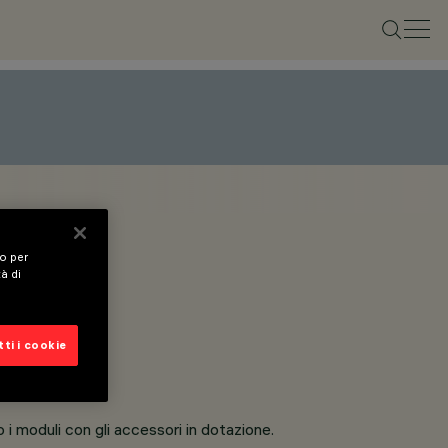
vo per
tà di
ti i cookie
o i moduli con gli accessori in dotazione.