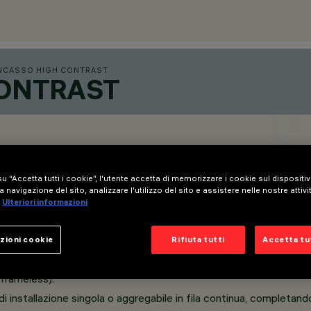
NCASSO HIGH CONTRAST
CONTRAST
u “Accetta tutti i cookie”, l'utente accetta di memorizzare i cookie sul dispositi
a navigazione del sito, analizzare l'utilizzo del sito e assistere nelle nostre attivi
Ulteriori informazioni
zioni cookie
Rifiuta tutti
Accetta tut
(frameless).
di installazione singola o aggregabile in fila continua, completand