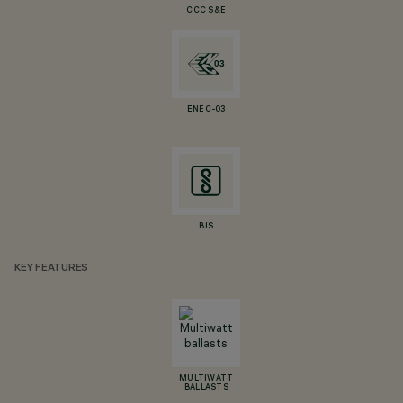
CCC S&E
ENEC-03
BIS
KEY FEATURES
MULTIWATT
BALLASTS