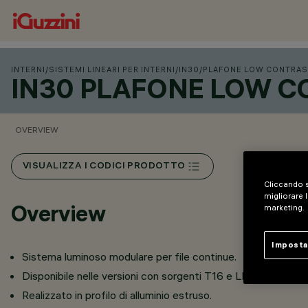
INTERNI
/
SISTEMI LINEARI PER INTERNI
/
IN30
/
PLAFONE LOW CONTRAS
IN30 PLAFONE LOW 
OVERVIEW
VISUALIZZA I CODICI PRODOTTO
Cliccando s
migliorare l
Overview
marketing.
Imposta
Sistema luminoso modulare per file continue.
Disponibile nelle versioni con sorgenti T16 e LED.
Realizzato in profilo di alluminio estruso.