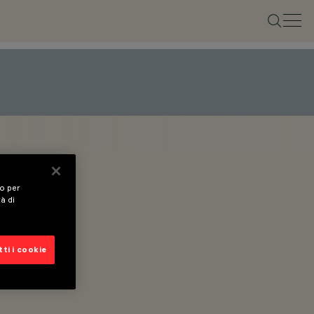
vo per
tà di
ti i cookie