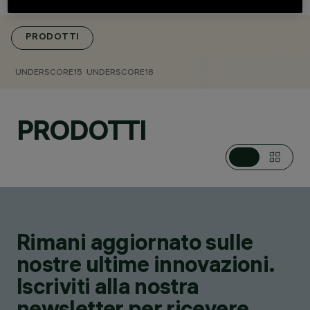
PRODOTTI
CATEGORIE
UNDERSCORE15
UNDERSCORE18
SISTEMI LINEARI PER
INTERNI, APPARECCHI
PER EFFETTI
PRODOTTI
LUMINOSI, LED STRIP
DESIGN
IGUZZINI
PRODOTTI
246
Rimani aggiornato sulle
nostre ultime innovazioni.
Iscriviti alla nostra
newsletter per ricevere