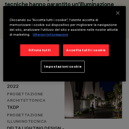
LAZAREVIC, PAULA
tecniche hanno garantito un'illuminazione
CORTÉS
ottimale delle superfici curve della facciata.
CASTELLANOS
ERIN DENKOVSKA, DELTA LIGHTING DESIGN
Cliccando su “Accetta tutti i cookie”, l'utente accetta di
memorizzare i cookie sul dispositivo per migliorare la navigazione
del sito, analizzare l'utilizzo del sito e assistere nelle nostre attività
di marketing.
Ulteriori informazioni
Dettagli del progetto
Rifiuta tutti
Accetta tutti i cookie
LOCATION
Impostazioni cookie
DUBAI, UAE
ANNO
2022
PROGETTAZIONE
ARCHITETTONICA
TKDP
PROGETTAZIONE
ILLUMINOTECNICA
DELTA LIGHTING DESIGN -