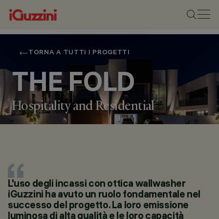
TORNA A TUTTI I PROGETTI
THE FOLD
LOCALITÀ
Hospitality and Residential
DUBAI, UAE
ANNO
2022
PROGETTAZIONE
ARCHITETTONICA
TKDP
PROGETTAZIONE
ILLUMINOTECNICA
DELTA LIGHTING
L'uso degli incassi con ottica wallwasher
DESIGN - ZIAD
iGuzzini ha avuto un ruolo fondamentale nel
FATTOUH, ERIN
successo del progetto. La loro emissione
DENKOVSKA, JELENA
luminosa di alta qualità e le loro capacità