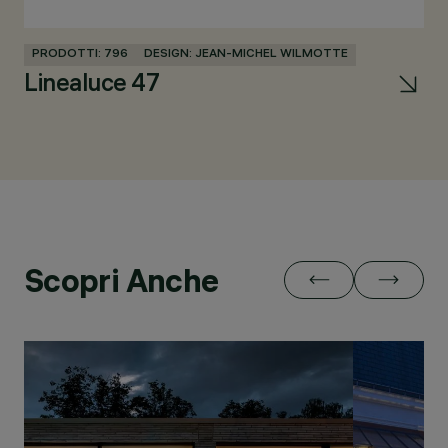
PRODOTTI: 796
DESIGN: JEAN-MICHEL WILMOTTE
PR
Linealuce 47
U
Scopri Anche