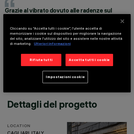
ANNO
Grazie al vibrato dovuto alle radenze sul
2022
bugnato e all’illuminazione di elementi come
PROGETTAZIONE
ILLUMINOTECNICA
le colonne dell’ingresso, le scale e il
STUDIO
mascherone al di sopra del canopy, oltre
Cliccando su “Accetta tutti i cookie”, l'utente accetta di
ESSEQUADRO | P
memorizzare i cookie sul dispositivo per migliorare la navigazione
quella dello stemma dei quattro mori presente
del sito, analizzare l'utilizzo del sito e assistere nelle nostre attività
LIGHTING+
nell’angolo dell’edificio, è possibile ammirare
di marketing.
Ulteriori informazioni
ARCHITECTURE
la facciata in tutta la sua complessità ed
eleganza. Vengono così resi maggiormente
Rifiuta tutti
Accetta tutti i cookie
evidenti anche i singoli decori poco visibili
durante le ore notturne.
MICHELE SCHINTU / STUDIO ESSEQUADRO|P
Impostazioni cookie
Dettagli del progetto
LOCATION
CAGLIARI, ITALY