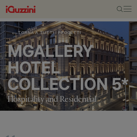
TORNA A TUTTI I PROGETTI
MGALLERY
HOTEL
COLLECTION 5*
Hospitality and Residential
LOCALITÀ
CAGLIARI, ITALY