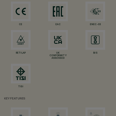
CE
EAC
ENEC-03
RETILAP
UK
BIS
CONFORMITY
ASSESSED
TISI
KEY FEATURES