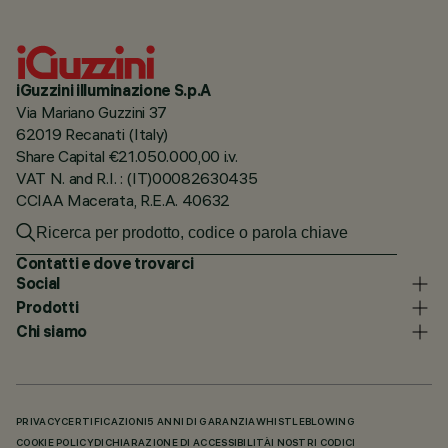
iGuzzini illuminazione S.p.A
Via Mariano Guzzini 37
62019 Recanati (Italy)
Share Capital €21.050.000,00 i.v.
VAT N. and R.I. : (IT)00082630435
CCIAA Macerata, R.E.A. 40632
Contatti e dove trovarci
Social
Prodotti
Chi siamo
PRIVACY
CERTIFICAZIONI
5 ANNI DI GARANZIA
WHISTLEBLOWING
COOKIE POLICY
DICHIARAZIONE DI ACCESSIBILITÀ
I NOSTRI CODICI