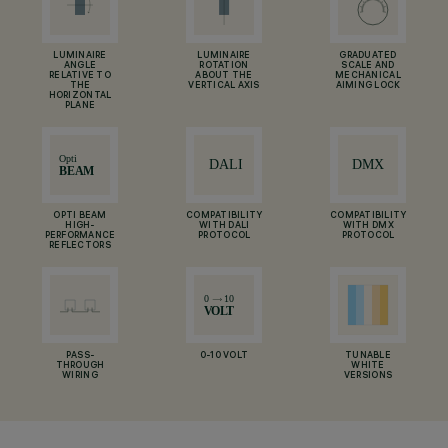
LUMINAIRE
LUMINAIRE
GRADUATED
ANGLE
ROTATION
SCALE AND
RELATIVE TO
ABOUT THE
MECHANICAL
THE
VERTICAL AXIS
AIMING LOCK
HORIZONTAL
PLANE
OPTI BEAM
COMPATIBILITY
COMPATIBILITY
HIGH-
WITH DALI
WITH DMX
PERFORMANCE
PROTOCOL
PROTOCOL
REFLECTORS
PASS-
0-10 VOLT
TUNABLE
THROUGH
WHITE
WIRING
VERSIONS