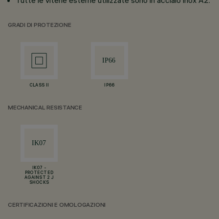
Tutte le viterie esterne utilizzate sono in acciaio inox A2.
GRADI DI PROTEZIONE
CLASS II
IP66
MECHANICAL RESISTANCE
IK07 -
PROTECTED
AGAINST 2 J
SHOCKS
CERTIFICAZIONI E OMOLOGAZIONI