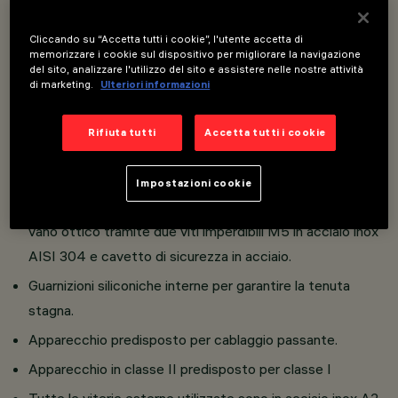
Possono essere installati a parete tramite apposita
Cliccando su “Accetta tutti i cookie”, l'utente accetta di
basetta.
memorizzare i cookie sul dispositivo per migliorare la navigazione
del sito, analizzare l'utilizzo del sito e assistere nelle nostre attività
Costituito da vano ottico e porta componenti e basetta
di marketing.
Ulteriori informazioni
per installazione a soffitto.
Realizzato in pressofusione di alluminio sottoposto a
Rifiuta tutti
Accetta tutti i cookie
verniciatura liquida ad elevata resistenza agli agenti
atmosferici ed ai raggi UV; vetro di sicurezza sodico
Impostazioni cookie
calcico temprato, spessore 5 mm; cornice solidale al
vano ottico tramite due viti imperdibili M5 in acciaio inox
AISI 304 e cavetto di sicurezza in acciaio.
Guarnizioni siliconiche interne per garantire la tenuta
stagna.
Apparecchio predisposto per cablaggio passante.
Apparecchio in classe II predisposto per classe I