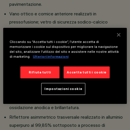
pavimentazione.
Vano ottico e cornice anteriore realizzati in
pressofusione; vetro di sicurezza sodico-calcico
temprato trasparente, spessore 5 mm, siliconato alla
cornice.
Cliccando su “Accetta tutti i cookie”, l'utente accetta di
memorizzare i cookie sul dispositivo per migliorare la navigazione
Staffa realizzata in estrusione di alluminio con scala
del sito, analizzare l'utilizzo del sito e assistere nelle nostre attività
graduata serigrafata per facilitare le operazioni di
di marketing.
Ulteriori informazioni
puntamento.
Rifiuta tutti
Accetta tutti i cookie
Guarnizioni siliconiche interne per garantire la tenuta
stagna.
Impostazioni cookie
Riflettori circolari ed asimmetrici longitudinali realizzati in
alluminio superpuro al 99,93% sottoposti a processo di
ossidazione anodica e brillantatura.
Riflettore asimmetrico trasversale realizzato in alluminio
superpuro al 99,85% sottoposto a processo di