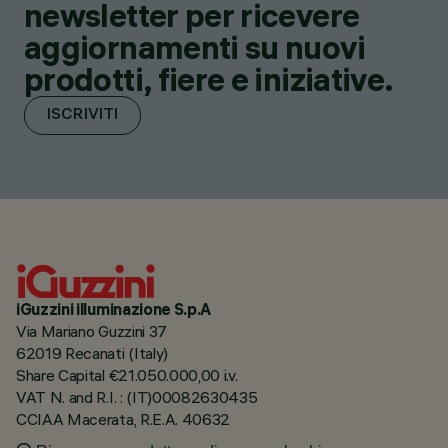
newsletter per ricevere
aggiornamenti su nuovi
prodotti, fiere e iniziative.
ISCRIVITI
iGuzzini illuminazione S.p.A
Via Mariano Guzzini 37
62019 Recanati (Italy)
Share Capital €21.050.000,00 i.v.
VAT N. and R.I. : (IT)00082630435
CCIAA Macerata, R.E.A. 40632