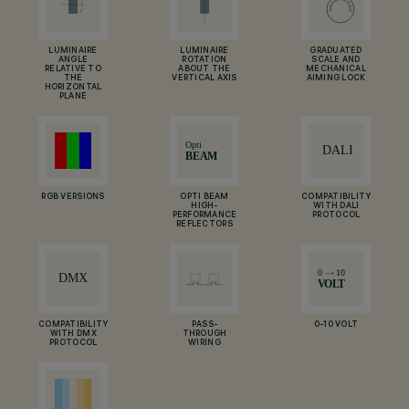
LUMINAIRE
LUMINAIRE
GRADUATED
ANGLE
ROTATION
SCALE AND
RELATIVE TO
ABOUT THE
MECHANICAL
THE
VERTICAL AXIS
AIMING LOCK
HORIZONTAL
PLANE
RGB VERSIONS
OPTI BEAM
COMPATIBILITY
HIGH-
WITH DALI
PERFORMANCE
PROTOCOL
REFLECTORS
COMPATIBILITY
PASS-
0-10 VOLT
WITH DMX
THROUGH
PROTOCOL
WIRING