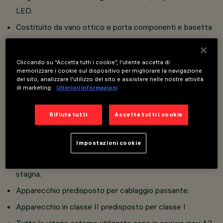
LED.
Costituito da vano ottico e porta componenti e basetta
per installazione a soffitto.
Installazione a parete tramite apposita basetta.
Cliccando su “Accetta tutti i cookie”, l'utente accetta di
memorizzare i cookie sul dispositivo per migliorare la navigazione
Realizzato in pressofusione di alluminio sottoposto a
del sito, analizzare l'utilizzo del sito e assistere nelle nostre attività
verniciatura liquida ad elevata resistenza agli agenti
di marketing.
Ulteriori informazioni
atmosferici ed ai raggi UV; vetro di sicurezza sodico
calcico temprato, spessore 5 mm; cornice solidale al
Rifiuta tutti
Accetta tutti i cookie
vano ottico tramite due viti imperdibili M5 in acciaio inox
AISI 304 e cavetto di sicurezza in acciaio.
Impostazioni cookie
Guarnizioni siliconiche interne per garantire la tenuta
stagna.
Apparecchio predisposto per cablaggio passante.
Apparecchio in classe II predisposto per classe I