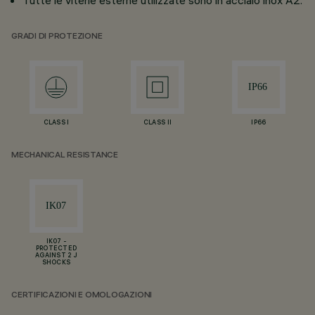
Tutte le viterie esterne utilizzate sono in acciaio inox A2.
GRADI DI PROTEZIONE
CLASS I
CLASS II
IP66
MECHANICAL RESISTANCE
IK07 -
PROTECTED
AGAINST 2 J
SHOCKS
CERTIFICAZIONI E OMOLOGAZIONI