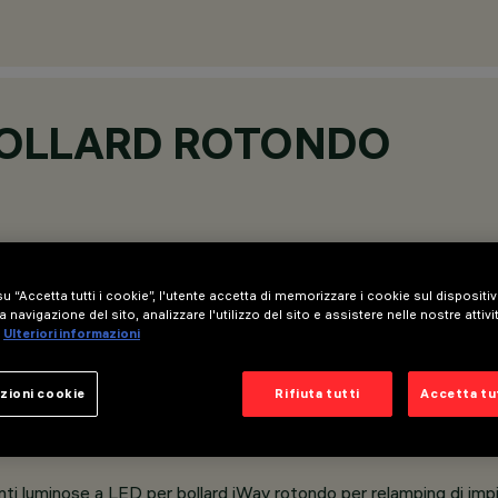
 BOLLARD ROTONDO
u “Accetta tutti i cookie”, l'utente accetta di memorizzare i cookie sul dispositi
a navigazione del sito, analizzare l'utilizzo del sito e assistere nelle nostre attivi
Ulteriori informazioni
zioni cookie
Rifiuta tutti
Accetta tut
genti luminose a LED per bollard iWay rotondo per relamping di impi