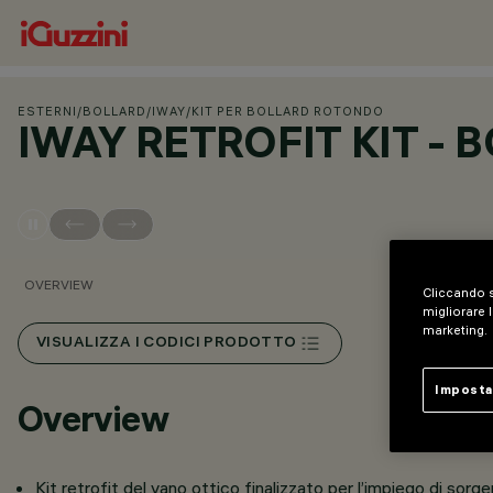
ESTERNI
/
BOLLARD
/
IWAY
/
KIT PER BOLLARD ROTONDO
IWAY RETROFIT KIT -
OVERVIEW
Cliccando s
migliorare l
marketing.
VISUALIZZA I CODICI PRODOTTO
Imposta
Overview
Kit retrofit del vano ottico finalizzato per l’impiego di sor