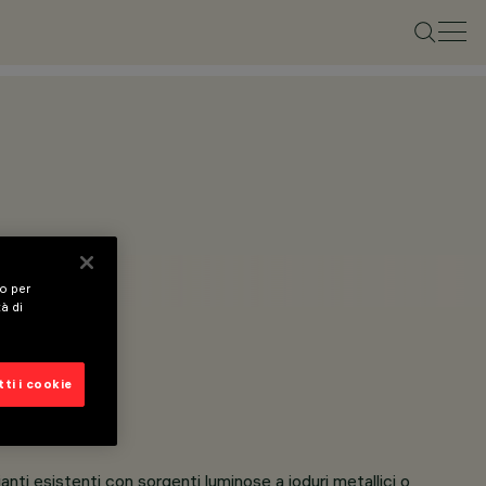
vo per
tà di
ti i cookie
anti esistenti con sorgenti luminose a ioduri metallici o