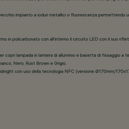
l vecchio impianto a ioduri metallici o fluorescenza permettendo 
rmo in policarbonato con all’interno il circuito LED con il suo rif
ter copri lampada in lamiera di alluminio e basetta di fissaggio a ter
Bianco, Nero, Rust Brown e Grigio.
Midnight con uso della tecnologia NFC (versione Ø170mm/170x1