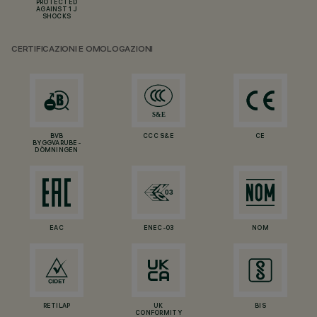
PROTECTED
AGAINST 1 J
SHOCKS
CERTIFICAZIONI E OMOLOGAZIONI
BVB
CCC S&E
CE
BYGGVARUBE-
DÖMNINGEN
EAC
ENEC-03
NOM
RETILAP
UK
BIS
CONFORMITY