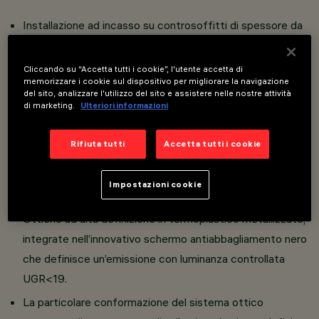
Installazione ad incasso su controsoffitti di spessore da
1 a 25 mm o su soffitti in calcestruzzo tramite apposita
controcassa.
Cliccando su “Accetta tutti i cookie”, l'utente accetta di
memorizzare i cookie sul dispositivo per migliorare la navigazione
Possibilità di installazione a filo soffitto su controsoffitti
del sito, analizzare l'utilizzo del sito e assistere nelle nostre attività
di marketing.
Ulteriori informazioni
di spessore 12.7 mm o 15 mm con l’utilizzo di accessorio.
Corpo principale con superficie radiante realizzato in
Rifiuta tutti
Accetta tutti i cookie
alluminio pressofuso; cornice in alluminio estruso con
vetro di protezione serigrafato.
Impostazioni cookie
Disponibile versione con cornice nera.
Ottiche ad alta definizione in termoplastico metallizzato,
integrate nell’innovativo schermo antiabbagliamento nero
che definisce un’emissione con luminanza controllata
UGR<19.
La particolare conformazione del sistema ottico