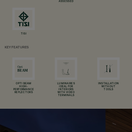
ASSESSED
TISI
KEY FEATURES
OPTI BEAM
LUMINAIRES
INSTALLATION
HIGH-
IDEAL FOR
WITHOUT
PERFORMANCE
INTERIORS
TOOLS
REFLECTORS
WITH VIDEO
TERMINALS