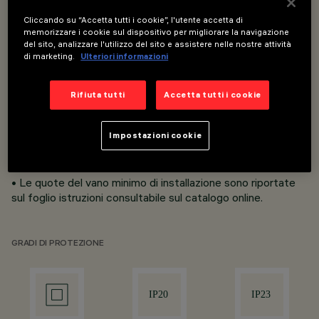
Cliccando su “Accetta tutti i cookie”, l'utente accetta di
• Installazione ad incasso su controsoffitti di spessore da 1
memorizzare i cookie sul dispositivo per migliorare la navigazione
del sito, analizzare l'utilizzo del sito e assistere nelle nostre attività
a 25 mm; sistema di fissaggio tramite molle in acciaio.
di marketing.
Ulteriori informazioni
• Corpo lampada orientabile con dissipatore in alluminio
estruso. Possibilità di orientamento basculante +/- 30° e
rotazione di 358°.
Rifiuta tutti
Accetta tutti i cookie
• Cornice di supporto in alluminio pressofuso.
• Ottica arretrata ad alta deﬁnizione in termoplastico
Impostazioni cookie
metallizzato, integrata nello schermo antiabbagliamento
che permette di ottenere un elevato comfort visivo anche
in fase di orientamento.
• Le quote del vano minimo di installazione sono riportate
sul foglio istruzioni consultabile sul catalogo online.
GRADI DI PROTEZIONE