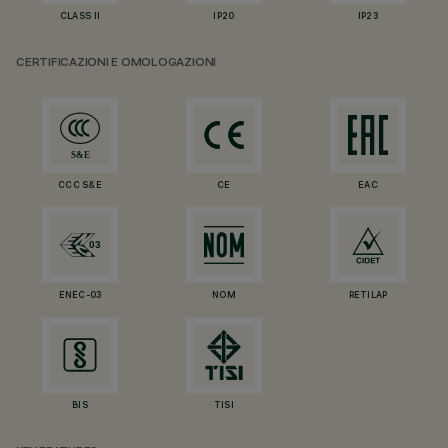
CLASS II
IP20
IP23
CERTIFICAZIONI E OMOLOGAZIONI
CCC S&E
CE
EAC
ENEC-03
NOM
RETILAP
BIS
TISI