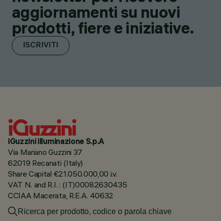
aggiornamenti su nuovi
prodotti, fiere e iniziative.
ISCRIVITI
iGuzzini illuminazione S.p.A
Via Mariano Guzzini 37
62019 Recanati (Italy)
Share Capital €21.050.000,00 i.v.
VAT N. and R.I. : (IT)00082630435
CCIAA Macerata, R.E.A. 40632