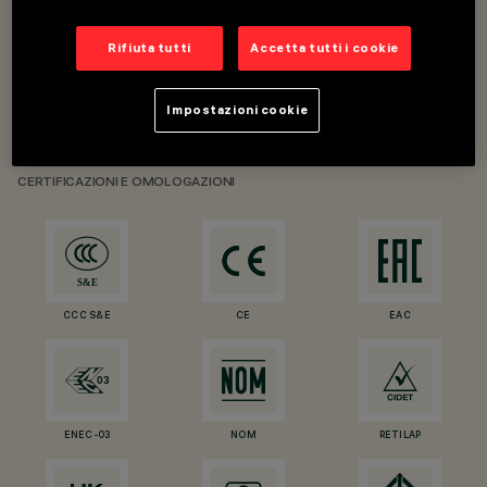
Rifiuta tutti
Accetta tutti i cookie
Impostazioni cookie
CLASS II
IP20
IP23
CERTIFICAZIONI E OMOLOGAZIONI
CCC S&E
CE
EAC
ENEC-03
NOM
RETILAP