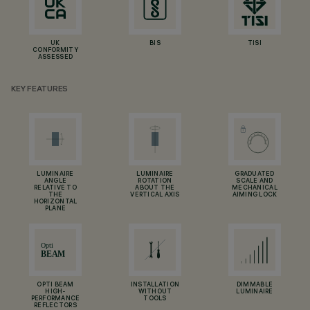
UK
BIS
TISI
CONFORMITY
ASSESSED
KEY FEATURES
LUMINAIRE
LUMINAIRE
GRADUATED
ANGLE
ROTATION
SCALE AND
RELATIVE TO
ABOUT THE
MECHANICAL
THE
VERTICAL AXIS
AIMING LOCK
HORIZONTAL
PLANE
OPTI BEAM
INSTALLATION
DIMMABLE
HIGH-
WITHOUT
LUMINAIRE
PERFORMANCE
TOOLS
REFLECTORS