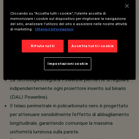
Cliccando su “Accetta tutti i cookie”, l'utente accetta di
Apparecchio miniaturizzato lineare ad incasso per
memorizzare i cookie sul dispositivo per migliorare la navigazione
del sito, analizzare l'utilizzo del sito e assistere nelle nostre attività
sorgenti LED, specializzato per illuminazione verticale
di marketing.
Ulteriori informazioni
delle pareti, completo di adattatore per installazione su
binario LV Filorail.
Rifiuta tutti
Accetta tutti i cookie
Il sistema ottico brevettato garantisce un’emissione
omogenea ed efficace sulla parete, evitando zone
Impostazioni cookie
d’ombra in prossimità del soffitto.
La tecnologia integrata Powerline permette di regolare
indipendentemente ogni proiettore inserito sul binario
(DALI Powerline).
Il telaio perimetrale in policarbonato nero è progettato
per attenuare sensibilmente l’effetto di abbagliamento
longitudinale, garantendo comunque la massima
uniformità luminosa sulla parete.