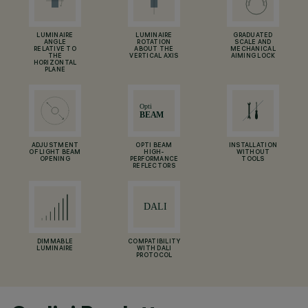
LUMINAIRE
LUMINAIRE
GRADUATED
ANGLE
ROTATION
SCALE AND
RELATIVE TO
ABOUT THE
MECHANICAL
THE
VERTICAL AXIS
AIMING LOCK
HORIZONTAL
PLANE
ADJUSTMENT
OPTI BEAM
INSTALLATION
OF LIGHT BEAM
HIGH-
WITHOUT
OPENING
PERFORMANCE
TOOLS
REFLECTORS
DIMMABLE
COMPATIBILITY
LUMINAIRE
WITH DALI
PROTOCOL