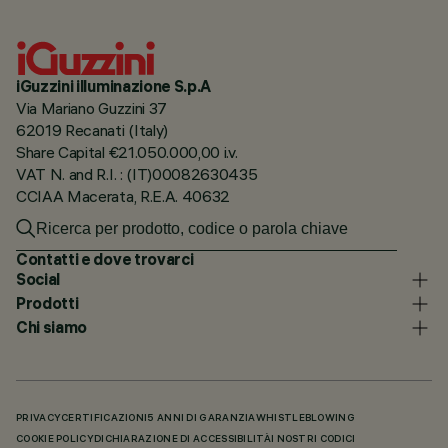
iGuzzini illuminazione S.p.A
Via Mariano Guzzini 37
62019 Recanati (Italy)
Share Capital €21.050.000,00 i.v.
VAT N. and R.I. : (IT)00082630435
CCIAA Macerata, R.E.A. 40632
Contatti e dove trovarci
Social
Prodotti
Chi siamo
PRIVACY
CERTIFICAZIONI
5 ANNI DI GARANZIA
WHISTLEBLOWING
COOKIE POLICY
DICHIARAZIONE DI ACCESSIBILITÀ
I NOSTRI CODICI