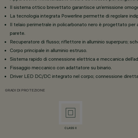
Il sistema ottico brevettato garantisce un’emissione omogen
La tecnologia integrata Powerline permette di regolare indi
Il telaio perimetrale in policarbonato nero è progettato pe
parete.
Recuperatore di flusso; riflettore in alluminio superpuro;
Corpo principale in alluminio estruso.
Sistema rapido di connessione elettrica e meccanica dell’ada
Fissaggio meccanico con adattatore su binario.
Driver LED DC/DC integrato nel corpo; connessione diretta su
GRADI DI PROTEZIONE
CLASS II