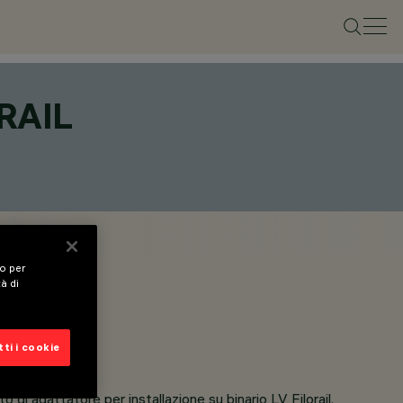
RAIL
vo per
tà di
ti i cookie
 di adattatore per installazione su binario LV Filorail.