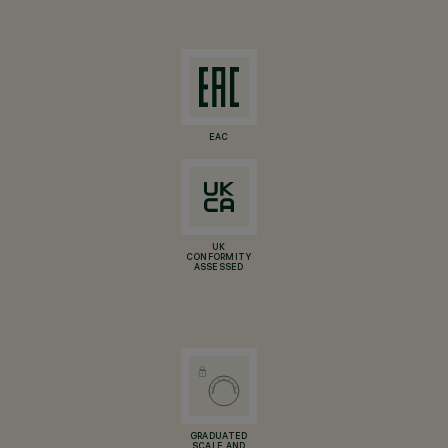
EAC
UK
CONFORMITY
ASSESSED
GRADUATED
SCALE AND