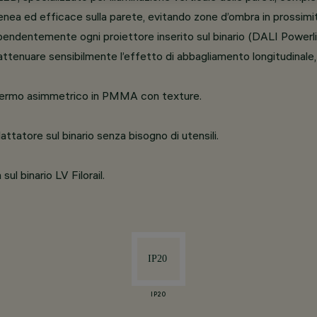
ea ed efficace sulla parete, evitando zone d’ombra in prossimit
pendentemente ogni proiettore inserito sul binario (DALI Powerli
r attenuare sensibilmente l’effetto di abbagliamento longitudina
 schermo asimmetrico in PMMA con texture.
ttatore sul binario senza bisogno di utensili.
l binario LV Filorail.
IP20