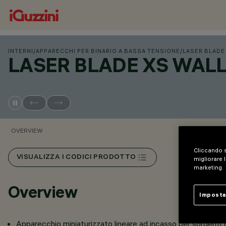
INTERNI
/
APPARECCHI PER BINARIO A BASSA TENSIONE
/
LASER BLADE
LASER BLADE XS WALL
OVERVIEW
Cliccando s
VISUALIZZA I CODICI PRODOTTO
migliorare l
marketing.
Overview
Imposta
Apparecchio miniaturizzato lineare ad incasso per sorgenti LE