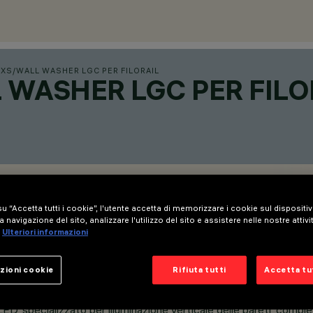
 XS
/
WALL WASHER LGC PER FILORAIL
 WASHER LGC PER FILO
u “Accetta tutti i cookie”, l'utente accetta di memorizzare i cookie sul dispositi
a navigazione del sito, analizzare l'utilizzo del sito e assistere nelle nostre attivi
Ulteriori informazioni
zioni cookie
Rifiuta tutti
Accetta tut
D, specializzato per illuminazione verticale delle pareti, completo