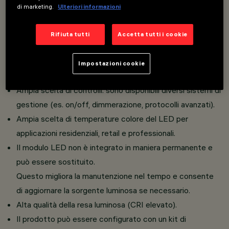
inferiore Squircle, per un controllo ottimizzato della
di marketing.
Ulteriori informazioni
luminanza e un’emissione morbida e uniforme.
L’apparecchio può essere installato nella versione
Rifiuta tutti
Accetta tutti i cookie
standard con Frame oppure nella versione
completamente a filo soffitto grazie a un apposito
Impostazioni cookie
accessorio.
Ampia scelta di controlli: sono disponibili diversi sistemi di
gestione (es. on/off, dimmerazione, protocolli avanzati).
Ampia scelta di temperature colore del LED per
applicazioni residenziali, retail e professionali.
Il modulo LED non è integrato in maniera permanente e
può essere sostituito.
Questo migliora la manutenzione nel tempo e consente
di aggiornare la sorgente luminosa se necessario.
Alta qualità della resa luminosa (CRI elevato).
Il prodotto può essere configurato con un kit di