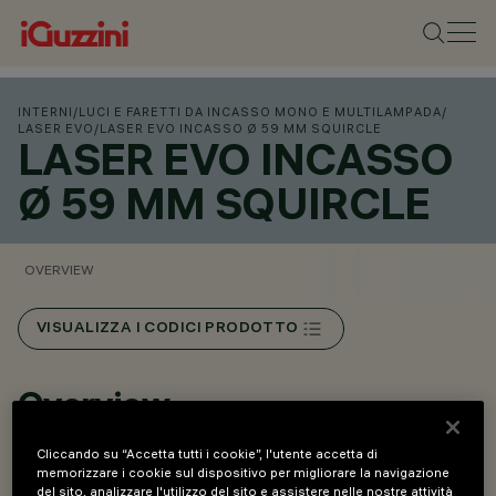
INTERNI
/
LUCI E FARETTI DA INCASSO MONO E MULTILAMPADA
/
LASER EVO
/
LASER EVO INCASSO Ø 59 MM SQUIRCLE
LASER EVO INCASSO
Ø 59 MM SQUIRCLE
OVERVIEW
VISUALIZZA I CODICI PRODOTTO
Overview
Cliccando su “Accetta tutti i cookie”, l'utente accetta di
Raster conico superiore combinato con geometria
memorizzare i cookie sul dispositivo per migliorare la navigazione
del sito, analizzare l'utilizzo del sito e assistere nelle nostre attività