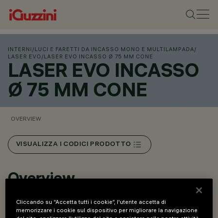
INTERNI
/
LUCI E FARETTI DA INCASSO MONO E MULTILAMPADA
/
LASER EVO
/
LASER EVO INCASSO Ø 75 MM CONE
LASER EVO INCASSO
Ø 75 MM CONE
OVERVIEW
VISUALIZZA I CODICI PRODOTTO
Overview
Cliccando su “Accetta tutti i cookie”, l'utente accetta di
Versione Cone: caratterizzata da un raster con
memorizzare i cookie sul dispositivo per migliorare la navigazione