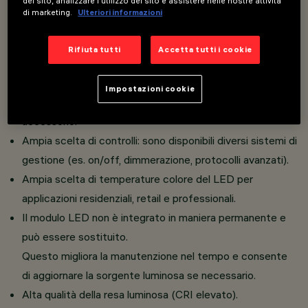
del sito, analizzare l'utilizzo del sito e assistere nelle nostre attività
geometria conica che ottimizza il controllo del
di marketing.
Ulteriori informazioni
flusso luminoso, garantisce comfort visivo e
distribuzione omogenea della luce.
Rifiuta tutti
Accetta tutti i cookie
L’apparecchio può essere installato nella versione
standard con Frame oppure nella versione
Impostazioni cookie
completamente a filo soffitto grazie a un apposito
accessorio.
Ampia scelta di controlli: sono disponibili diversi sistemi di
gestione (es. on/off, dimmerazione, protocolli avanzati).
Ampia scelta di temperature colore del LED per
applicazioni residenziali, retail e professionali.
Il modulo LED non è integrato in maniera permanente e
può essere sostituito.
Questo migliora la manutenzione nel tempo e consente
di aggiornare la sorgente luminosa se necessario.
Alta qualità della resa luminosa (CRI elevato).