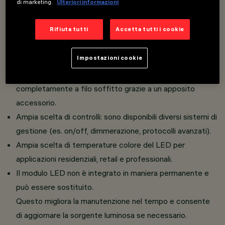
di marketing.
Ulteriori informazioni
dolcemente svasato, accoppiato alle finiture White
e Black Transparent illumina uniformemente il
Rifiuta tutti
Accetta tutti i cookie
volume del prodotto, mantenendo un'emissione
ottica morbida.
Impostazioni cookie
L’apparecchio può essere installato nella versione
standard con Frame oppure nella versione
completamente a filo soffitto grazie a un apposito
accessorio.
Ampia scelta di controlli: sono disponibili diversi sistemi di
gestione (es. on/off, dimmerazione, protocolli avanzati).
Ampia scelta di temperature colore del LED per
applicazioni residenziali, retail e professionali.
Il modulo LED non è integrato in maniera permanente e
può essere sostituito.
Questo migliora la manutenzione nel tempo e consente
di aggiornare la sorgente luminosa se necessario.