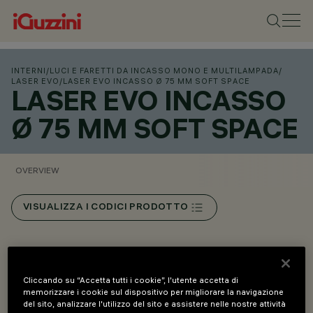
INTERNI
/
LUCI E FARETTI DA INCASSO MONO E MULTILAMPADA
/
LASER EVO
/
LASER EVO INCASSO Ø 75 MM SOFT SPACE
LASER EVO INCASSO
Ø 75 MM SOFT SPACE
OVERVIEW
VISUALIZZA I CODICI PRODOTTO
Overview
Cliccando su “Accetta tutti i cookie”, l'utente accetta di
memorizzare i cookie sul dispositivo per migliorare la navigazione
Versione Soft Space: il baffle inferiore con profilo
del sito, analizzare l'utilizzo del sito e assistere nelle nostre attività