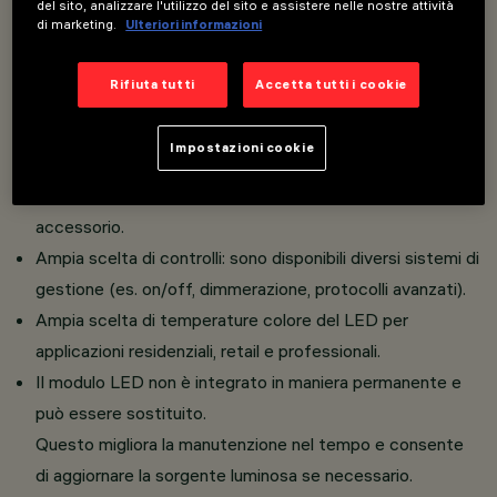
del sito, analizzare l'utilizzo del sito e assistere nelle nostre attività
dolcemente svasato: la superficie emette un livello
di marketing.
Ulteriori informazioni
luminoso variabile in funzione della finitura scelta,
garantendo una transizione ottica morbida e un
Rifiuta tutti
Accetta tutti i cookie
contributo luminoso controllato e non invasivo.
L’apparecchio può essere installato nella versione
Impostazioni cookie
standard con Frame oppure nella versione
completamente a filo soffitto grazie a un apposito
accessorio.
Ampia scelta di controlli: sono disponibili diversi sistemi di
gestione (es. on/off, dimmerazione, protocolli avanzati).
Ampia scelta di temperature colore del LED per
applicazioni residenziali, retail e professionali.
Il modulo LED non è integrato in maniera permanente e
può essere sostituito.
Questo migliora la manutenzione nel tempo e consente
di aggiornare la sorgente luminosa se necessario.