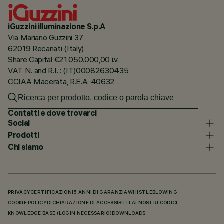
iGuzzini illuminazione S.p.A
Via Mariano Guzzini 37
62019 Recanati (Italy)
Share Capital €21.050.000,00 i.v.
VAT N. and R.I. : (IT)00082630435
CCIAA Macerata, R.E.A. 40632
Contatti e dove trovarci
Social
Prodotti
Chi siamo
PRIVACY
CERTIFICAZIONI
5 ANNI DI GARANZIA
WHISTLEBLOWING
COOKIE POLICY
DICHIARAZIONE DI ACCESSIBILITÀ
I NOSTRI CODICI
KNOWLEDGE BASE (LOGIN NECESSARIO)
DOWNLOADS